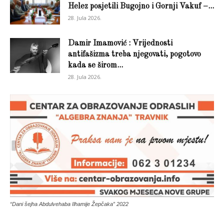
Helez posjetili Bugojno i Gornji Vakuf –...
28. Jula 2026.
Damir Imamović : Vrijednosti
antifašizma treba njegovati, pogotovo
kada se širom...
28. Jula 2026.
“Dani šejha Abdulvehaba Ilhamije Žepčaka” 2022