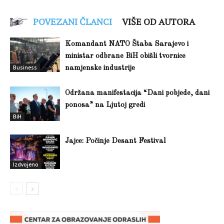
POVEZANI ČLANCI
VIŠE OD AUTORA
Komandant NATO Štaba Sarajevo i
ministar odbrane BiH obišli tvornice
Business
namjenske industrije
Održana manifestacija “Dani pobjede, dani
ponosa” na Ljutoj gredi
BiH
Jajce: Počinje Desant Festival
Izdvojeno