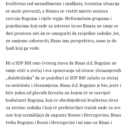
kvalitetan rad menadžmenta i sindikata, trenutna situacija
se može prevazići, a Binasu se vratiti mjesto nosioca
razvoja Bugojna i cijele regije. Neformalnim grupama i
pojedincima koji rade za interese izvan Binasa ne smije se
dati prostora niti im se omogućiti da razjedine radnike. Jer,
ne smijemo zaboraviti, Binas ima perspektivu, samo je do
ljudi koji ga vode.
Mi u SDP BiH smo čvrstog stava da Binas d.d. Bugojno ne
smije otići u stečaj i sva spinovanja od strane zlonamjernih
„dušebrižnika“ da se pojedinci iz SDP BiH zalažu za stečaj
su neistinita i zlonamjerna. Binas d.d. Bugojno je bio, jeste i
biće jedan od glavnih favorita na kojem će se razvijati
budućnost Bugojna, koji će obezbijeđivati kvalitetan život
za stotine radnika i koji će predstavljati tračak nade za sve
one koji razmišljaju da napuste Bosnu i Hercegovinu. Binas
treba Bugojnu i Bosni i Hercegovini i mi smo uz Binas i