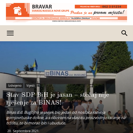
Izdvojeno
Vijesti
Stav SDP BiH je jasan – stečaj nije
rješenje za BINAS!
Binas d.d. Bugojno je uvijek bio jedan od nosilaca razvoja
gornjovrbaske doline, a s obzirom na vlastitu proizvodnju i stanje na
tržištu, to bi morao biti i ubuduće.
20. Septembra 2021.