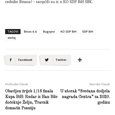
radnike Binasa! – saopćili su iz n KO SDP BiH SBK.
TAGOVI
Binas d.d.
Bugojno
KO SDP BiH
SDP BiH
stečaj
Facebook
Twitter
Prethodni članak
Naredni članak
Obavljen žrijeb 1/16 finala
U utorak “Svečana dodjela
Kupa BiH: Rudar iz Han Bile
nagrada Centra” za 2020.
dočekuje Želju, Travnik
godinu
domaćin Posušju