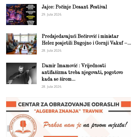
Jajce: Počinje Desant Festival
29. Jula 2026.
Predsjedavajući Bečirović i ministar
Helez posjetili Bugojno i Gornji Vakuf –...
28. Jula 2026.
Damir Imamović : Vrijednosti
antifašizma treba njegovati, pogotovo
kada se širom...
28. Jula 2026.