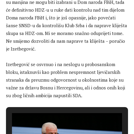
su manjina ne mogu biti izabrani u Dom naroda FBiH, tada
će definitivno HDZ-u u ruke dati kontrolu nad tim dijelom
Doma naroda FBiH i, što je još opasnije, jako povećati
šanse SNSD-u da kontrolišu Klub Srba i da naprave kliješta
skupa sa HDZ-om. Mi se moramo snažno oduprijeti tome.
Ne smijemo dozvoliti da nam naprave ta kliješta – poručio
je Izetbegović.
Izetbegović se osvrnuo i na neslogu u probosanskom
bloku, istaknuvši kao problem nespremnost ljevičarskih
stranaka da preuzmu odgovornost u okolnostima koje su
važne za državu Bosnu i Hercegovinu, ali i odnos onih koji
su zbog ličnih ambicija napustili SDA.