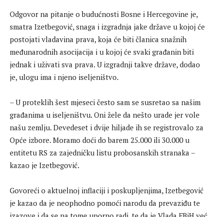
Odgovor na pitanje o budućnosti Bosne i Hercegovine je,
smatra Izetbegović, snaga i izgradnja jake države u kojoj će
postojati vladavina prava, koja će biti članica snažnih
međunarodnih asocijacija i u kojoj će svaki građanin biti
jednak i uživati sva prava. U izgradnji takve države, dodao
je, ulogu ima i njeno iseljeništvo.
– U proteklih šest mjeseci često sam se susretao sa našim
građanima u iseljeništvu. Oni žele da nešto urade jer vole
našu zemlju. Devedeset i dvije hiljade ih se registrovalo za
Opće izbore. Moramo doći do barem 25.000 ili 30.000 u
entitetu RS za zajedničku listu probosanskih stranaka –
kazao je Izetbegović.
Govoreći o aktuelnoj inflaciji i poskupljenjima, Izetbegović
je kazao da je neophodno pomoći narodu da prevaziđu te
izazove i da se na tome uporno radi, te da je Vlada FBiH već