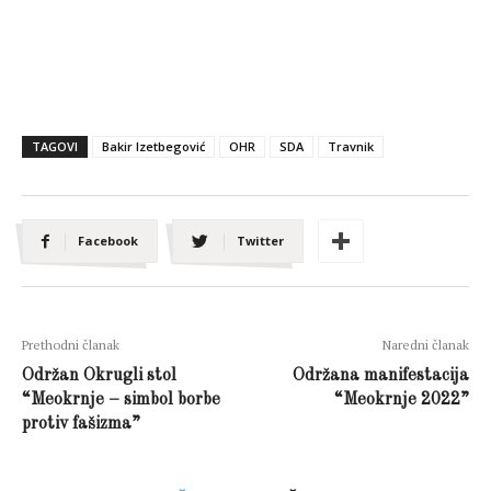
TAGOVI
Bakir Izetbegović
OHR
SDA
Travnik
Facebook
Twitter
Prethodni članak
Naredni članak
Održan Okrugli stol
Održana manifestacija
“Meokrnje – simbol borbe
“Meokrnje 2022”
protiv fašizma”