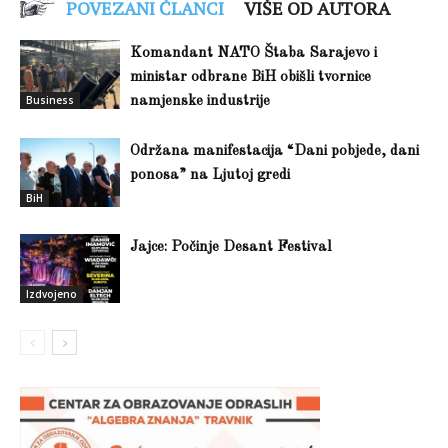
POVEZANI ČLANCI
VIŠE OD AUTORA
Komandant NATO Štaba Sarajevo i
ministar odbrane BiH obišli tvornice
Business
namjenske industrije
Održana manifestacija “Dani pobjede, dani
ponosa” na Ljutoj gredi
BiH
Jajce: Počinje Desant Festival
Izdvojeno