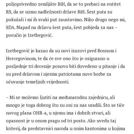
poljoprivredno zemljište BiH, da se to prebaci na entitet
RS, da se uzmu nadležnosti države BiH. Šest puta su
pokušali i mi ih svaki put zaustavimo. Niko drugo nego mi,
SDA. Napad na državu šest puta, šest pobjeda za nas –
poručio je Izetbegović.
Izetbegović je kazao da su novi izazovi pred Bosnom i
Hercegovinom, te da će sve ono što je osigurano u
posljednje tri decenije ponovo biti dovedeno u pitanje i da
su pred državom i njenim patriotama nove borbe za
očuvanje temeljnih vrijednosti.
– Mi se možemo ljutiti na međunarodnu zajednicu, ali
mnogo je toga dobrog što su oni za nas uradili. Što se tiče
novog plana OHR-a, u njemu ima i dobrih stvari, ali
opasnost je u onom pragu od tri posto. Ako uvedu taj
kriterij, da predstavnici naroda u onim kantonima u kojima