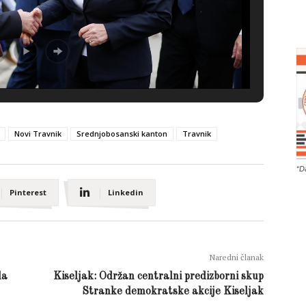
Novi Travnik
Srednjobosanski kanton
Travnik
“D
Pinterest
Linkedin
Naredni članak
da
Kiseljak: Održan centralni predizborni skup
Stranke demokratske akcije Kiseljak