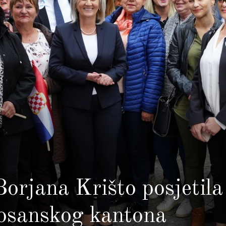
rjana Krišto posjetila
osanskog kantona