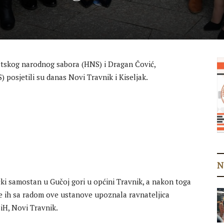
vatskog narodnog sabora (HNS) i Dragan Čović,
posjetili su danas Novi Travnik i Kiseljak.
N
ački samostan u Gučoj gori u općini Travnik, a nakon toga
je ih sa radom ove ustanove upoznala ravnateljica
iH, Novi Travnik.