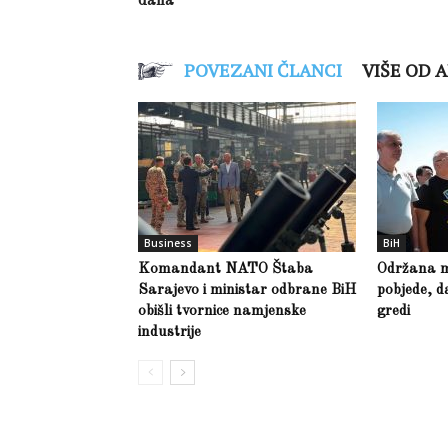
dana
POVEZANI ČLANCI
VIŠE OD 
Business
BiH
Komandant NATO Štaba
Održana m
Sarajevo i ministar odbrane BiH
pobjede, d
obišli tvornice namjenske
gredi
industrije