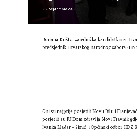
25. Septembra 2022.
Borjana Krišto, zajednička kandidatkinja Hr
predsjednik Hrvatskog narodnog sabora (HNS) 
Oni su najprije posjetili Novu Bilu i Franjev
posjetili su JU Dom zdravlja Novi Travnik gd
Ivanka Mađar – Šimić i Općinski odbor HDZ B