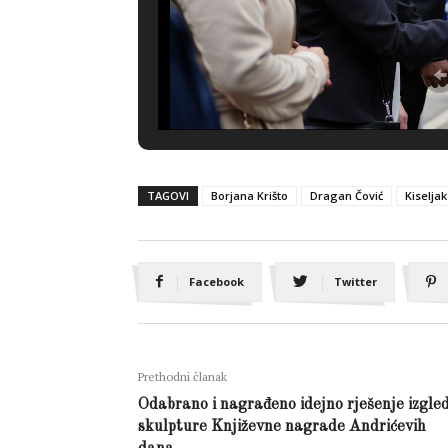
TAGOVI
Borjana Krišto
Dragan Čović
Kiseljak
Facebook
Twitter
Prethodni članak
Odabrano i nagrađeno idejno rješenje izgle
skulpture Književne nagrade Andrićevih