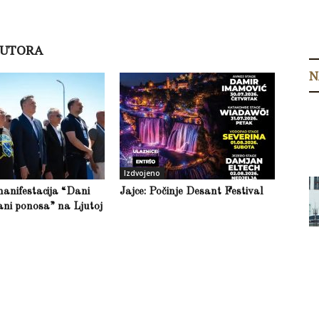
AUTORA
N
Izdvojeno
anifestacija “Dani
Jajce: Počinje Desant Festival
ani ponosa” na Ljutoj