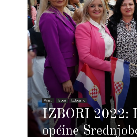
Vijesti
Izbori
Izdvojeno
IZBORI 2022: Bo
općine Srednjob