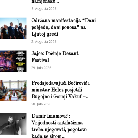
namjenske...
6. Augusta 2026.
Održana manifestacija “Dani
pobjede, dani ponosa” na
Ljutoj gredi
2. Augusta 2026.
Jajce: Počinje Desant
Festival
29. Jula 2026.
Predsjedavajući Bečirović i
ministar Helez posjetili
Bugojno i Gornji Vakuf –...
28. Jula 2026.
Damir Imamović :
Vrijednosti antifašizma
treba njegovati, pogotovo
kada se širom...