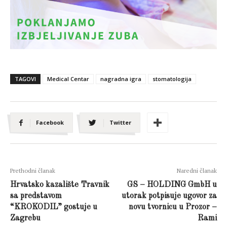
TAGOVI
Medical Centar
nagradna igra
stomatologija
Facebook
Twitter
Prethodni članak
Naredni članak
Hrvatsko kazalište Travnik
GS – HOLDING GmbH u
sa predstavom
utorak potpisuje ugovor za
“KROKODIL” gostuje u
novu tvornicu u Prozor –
Zagrebu
Rami