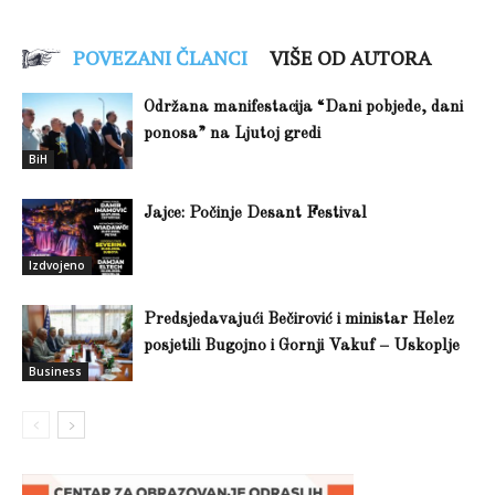
POVEZANI ČLANCI
VIŠE OD AUTORA
Održana manifestacija “Dani pobjede, dani
ponosa” na Ljutoj gredi
BiH
Jajce: Počinje Desant Festival
Izdvojeno
Predsjedavajući Bečirović i ministar Helez
posjetili Bugojno i Gornji Vakuf – Uskoplje
Business