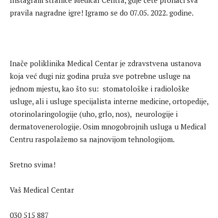
Instagram stranice Medical Centra, gdje ćete pronaći sva
pravila nagradne igre! Igramo se do 07.05. 2022. godine.
Inače poliklinika Medical Centar je zdravstvena ustanova
koja već dugi niz godina pruža sve potrebne usluge na
jednom mjestu, kao što su: stomatološke i radiološke
usluge, ali i usluge specijalista interne medicine, ortopedije,
otorinolaringologije (uho, grlo, nos), neurologije i
dermatovenerologije. Osim mnogobrojnih usluga u Medical
Centru raspolažemo sa najnovijom tehnologijom.
Sretno svima!
Vaš Medical Centar
030 515 887