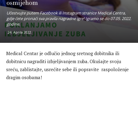
osmijehom
Učestvujte putem Facebook ili Instagram stranice Medical Centra,
gdje ćete pronaći sva pravila nagradne igre! Igramo se do 07.05. 2022.
godine.
24. Aprila 2022.
Medical Centar je odlučio jednog sretnog dobitnika ili
dobitnicu nagraditi izbjeljivanjem zuba. Okušajte svoju
sreću, zablistajte, usrećite sebe ili popravite raspoloženje
dragim osobama!