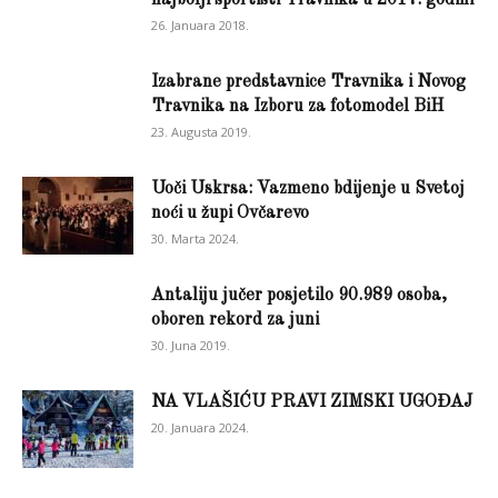
najbolji sportisti Travnika u 2017. godini
26. Januara 2018.
Izabrane predstavnice Travnika i Novog
Travnika na Izboru za fotomodel BiH
23. Augusta 2019.
Uoči Uskrsa: Vazmeno bdijenje u Svetoj
noći u župi Ovčarevo
30. Marta 2024.
Antaliju jučer posjetilo 90.989 osoba,
oboren rekord za juni
30. Juna 2019.
NA VLAŠIĆU PRAVI ZIMSKI UGOĐAJ
20. Januara 2024.