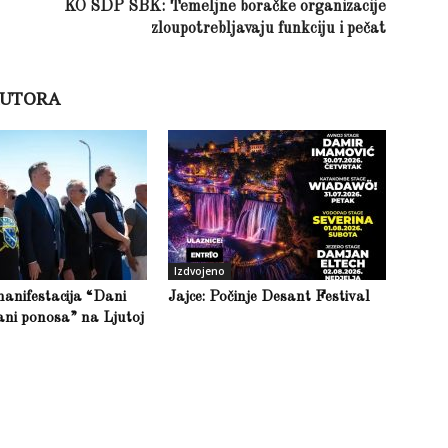
KO SDP SBK: Temeljne boračke organizacije
zloupotrebljavaju funkciju i pečat
AUTORA
Izdvojeno
anifestacija “Dani
Jajce: Počinje Desant Festival
ani ponosa” na Ljutoj