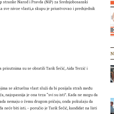
p stranke Narod i Pravda (NiP) za Srednjobosanski
a sve nivoe vlasti,a skupu je priustvovao i predsjednik
N
 prisutnima su se obratili Tarik Šečić, Aida Terzić i
ima se aktuelna vlast služi da bi posijala strah među
a, najopasnija je ona teza “svi su isti”. Kada ne mogu da
kada nemaju o čemu drugom pričaju, onda pokušaju da
da neće biti isti. – poručio je Tarik Šečić, kandidat na listi