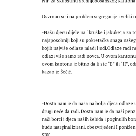
NiP za Skupštinu Srednjobosanskog kantona
Osvrnuo se i na problem segregacije i veliki
-Našu djecu dijele na “kruške i jabuke”,a za t
najsposobniji koji su pokretačka snaga našeg
kojih najviše odlaze mladi ljudi.Odlaze radi 
odlazi više samo radi novca. U ovom kantonu n
ovom kantonu je bitno da li ste “B” ili “H”, od
kazao je Šečić.
-Dosta nam je da naša najbolja djeca odlaze 
drugi neće da radi. Dosta nam je da naši penz
naši borci i djeca naših šehida i poginulih bor
budu marginalizirani, obezvrijeđeni I poniženi
SBK.