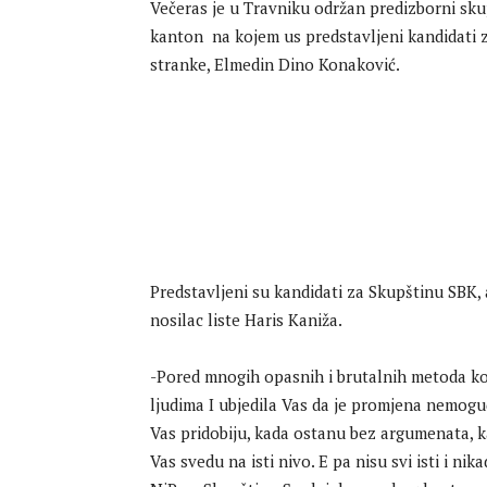
Večeras je u Travniku održan predizborni sku
kanton na kojem us predstavljeni kandidati z
stranke, Elmedin Dino Konaković.
Predstavljeni su kandidati za Skupštinu SBK, a
nosilac liste Haris Kaniža.
-Pored mnogih opasnih i brutalnih metoda koj
ljudima I ubjedila Vas da je promjena nemoguć
Vas pridobiju, kada ostanu bez argumenata, 
Vas svedu na isti nivo. E pa nisu svi isti i nika