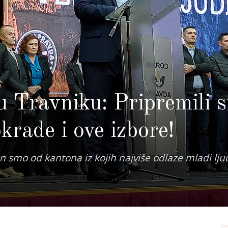
u Travniku: Pripremili 
krade i ove izbore!
an smo od kantona iz kojih najviše odlaze mladi ljud