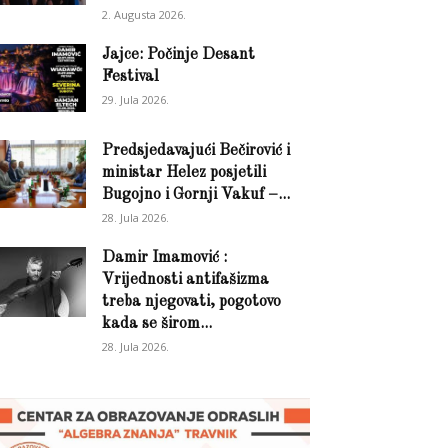
2. Augusta 2026.
Jajce: Počinje Desant
Festival
29. Jula 2026.
Predsjedavajući Bečirović i
ministar Helez posjetili
Bugojno i Gornji Vakuf –...
28. Jula 2026.
Damir Imamović :
Vrijednosti antifašizma
treba njegovati, pogotovo
kada se širom...
28. Jula 2026.