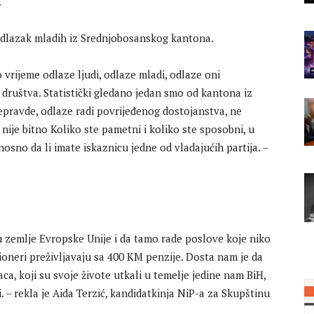
.
 odlazak mladih iz Srednjobosanskog kantona.
o vrijeme odlaze ljudi, odlaze mladi, odlaze oni
 društva. Statistički gledano jedan smo od kantona iz
nepravde, odlaze radi povrijeđenog dostojanstva, ne
ije bitno Koliko ste pametni i koliko ste sposobni, u
nosno da li imate iskaznicu jedne od vladajućih partija. –
u zemlje Evropske Unije i da tamo rade poslove koje niko
ioneri preživljavaju sa 400 KM penzije. Dosta nam je da
aca, koji su svoje živote utkali u temelje jedine nam BiH,
. – rekla je Aida Terzić, kandidatkinja NiP-a za Skupštinu