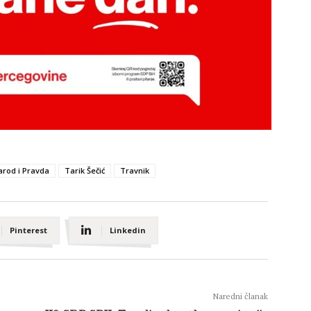
arod i Pravda
Tarik Šečić
Travnik
Pinterest
Linkedin
Naredni članak