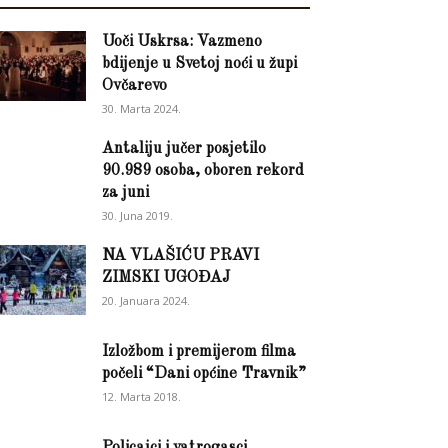
Uoči Uskrsa: Vazmeno
bdijenje u Svetoj noći u župi
Ovčarevo
30. Marta 2024.
Antaliju jučer posjetilo
90.989 osoba, oboren rekord
za juni
30. Juna 2019.
NA VLAŠIĆU PRAVI
ZIMSKI UGOĐAJ
20. Januara 2024.
Izložbom i premijerom filma
počeli “Dani općine Travnik”
12. Marta 2018.
Policajci i vatrogasci