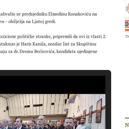
 zahvalio se predsjedniku Elmedinu Konakoviću na
 – obilježja na Ljutoj gredi.
icione političke stranke, pripremili da ovi iz vlasti 2.
“D
staknuo je Haris Kaniža, nosilac list za Skupštinu
u za dr. Denisa Bećirovića, kandidata ujedinjene
N