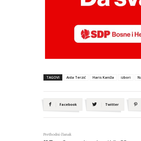
TAGOVI
Aida Terzić
Haris Kaniža
izbori
N
Facebook
Twitter
Prethodni članak