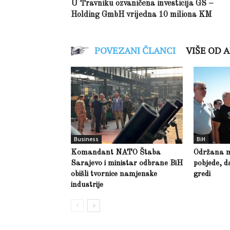
U Travniku ozvaničena investicija GS –
Holding GmbH vrijedna 10 miliona KM
POVEZANI ČLANCI
VIŠE OD 
Business
BiH
Komandant NATO Štaba
Održana m
Sarajevo i ministar odbrane BiH
pobjede, d
obišli tvornice namjenske
gredi
industrije