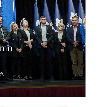
smo
i.