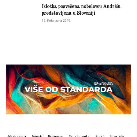
Izložba posvečena nobelovcu Andriću
predstavljena u Sloveniji
16. Februara 2019.
Naslovnica
Vijesti
Business
Crna hronika
Sport
Lifestyle