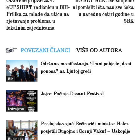
Otvorene prijave za 4.
KO SDP SBK: Ne smijemo
eUPSHIFT radionicu u BiH-
ni pomisliti šta nas sve čeka
Prilika za mlade da utiču na
u naredne četiri godine u
rješavanje problema u
SBK
lokalnim zajednicama
POVEZANI ČLANCI
VIŠE OD AUTORA
Održana manifestacija “Dani pobjede, dani
ponosa” na Ljutoj gredi
BiH
Jajce: Počinje Desant Festival
Izdvojeno
Predsjedavajući Bečirović i ministar Helez
posjetili Bugojno i Gornji Vakuf – Uskoplje
Business