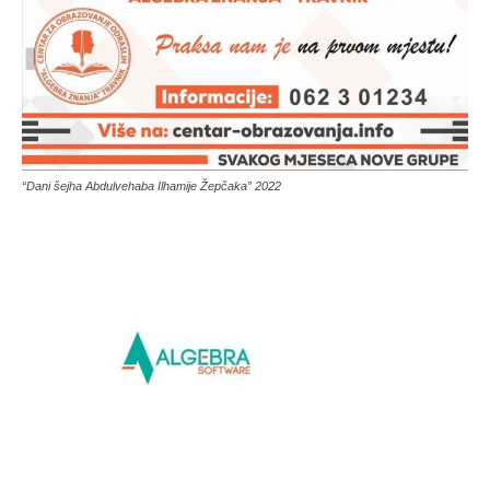
“Dani šejha Abdulvehaba Ilhamije Žepčaka” 2022