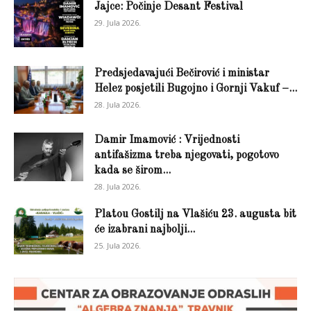
Jajce: Počinje Desant Festival
29. Jula 2026.
Predsjedavajući Bečirović i ministar
Helez posjetili Bugojno i Gornji Vakuf –...
28. Jula 2026.
Damir Imamović : Vrijednosti
antifašizma treba njegovati, pogotovo
kada se širom...
28. Jula 2026.
Platou Gostilj na Vlašiću 23. augusta bit
će izabrani najbolji...
25. Jula 2026.