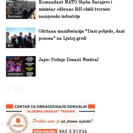
Komandant NATO Štaba Sarajevo i
ministar odbrane BiH obišli tvornice
Business
namjenske industrije
Održana manifestacija “Dani pobjede, dani
ponosa” na Ljutoj gredi
BiH
Jajce: Počinje Desant Festival
Izdvojeno