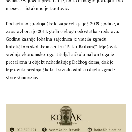
sedmice započeti preseljenje, no to bi moglo potrajati i do
mjesec. – istaknuo je Dautović.
Podsjetimo, gradnja škole započela je još 2009. godine, a
zaustavljena je 2011. godine zbog nedostatka sredstava.
Godinu kasnije lokalna zajednica je vratila zgradu
Katoličkom školskom centru “Petar Barbarić”. Mješovita
srednja ekonomsko-ugostiteljska škola nakon toga je
preseljena u objekt nekadašnjeg Đačkog doma, dok je
Mješovita srednja škola Travnik ostala u dijelu zgrade
stare Gimnazije.