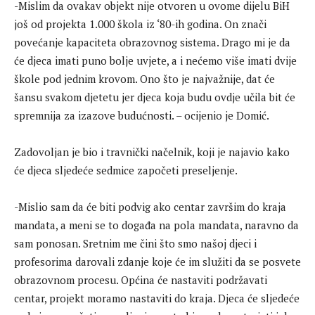
-Mislim da ovakav objekt nije otvoren u ovome dijelu BiH
još od projekta 1.000 škola iz ‘80-ih godina. On znači
povećanje kapaciteta obrazovnog sistema. Drago mi je da
će djeca imati puno bolje uvjete, a i nećemo više imati dvije
škole pod jednim krovom. Ono što je najvažnije, dat će
šansu svakom djetetu jer djeca koja budu ovdje učila bit će
spremnija za izazove budućnosti. – ocijenio je Domić.
Zadovoljan je bio i travnički načelnik, koji je najavio kako
će djeca sljedeće sedmice započeti preseljenje.
-Mislio sam da će biti podvig ako centar završim do kraja
mandata, a meni se to događa na pola mandata, naravno da
sam ponosan. Sretnim me čini što smo našoj djeci i
profesorima darovali zdanje koje će im služiti da se posvete
obrazovnom procesu. Općina će nastaviti podržavati
centar, projekt moramo nastaviti do kraja. Djeca će sljedeće