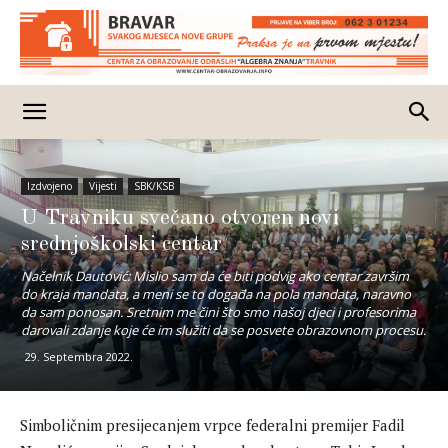
Izdvojeno
Vijesti
SBK/KSB
U Travniku svečano otvoren novi
srednjoškolski centar
Načelnik Dautović: Mislio sam da će biti podvig ako centar završim
do kraja mandata, a meni se to događa na pola mandata, naravno
da sam ponosan. Sretnim me čini što smo našoj djeci i profesorima
darovali zdanje koje će im služiti da se posvete obrazovnom procesu.
29. Septembra 2022.
Simboličnim presijecanjem vrpce federalni premijer Fadil