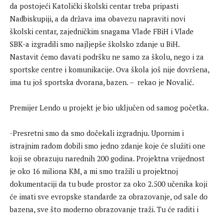
da postojeći Katolički školski centar treba pripasti
Nadbiskupiji, a da država ima obavezu napraviti novi
školski centar, zajedničkim snagama Vlade FBiH i Vlade
SBK-a izgradili smo najljepše školsko zdanje u BiH.
Nastavit ćemo davati podršku ne samo za školu, nego i za
sportske centre i komunikacije. Ova škola još nije dovršena,
ima tu još sportska dvorana, bazen. – rekao je Novalić.
Premijer Lendo u projekt je bio uključen od samog početka.
-Presretni smo da smo dočekali izgradnju. Upornim i
istrajnim radom dobili smo jedno zdanje koje će služiti one
koji se obrazuju narednih 200 godina. Projektna vrijednost
je oko 16 miliona KM, a mi smo tražili u projektnoj
dokumentaciji da tu bude prostor za oko 2.500 učenika koji
će imati sve evropske standarde za obrazovanje, od sale do
bazena, sve što moderno obrazovanje traži. Tu će raditi i