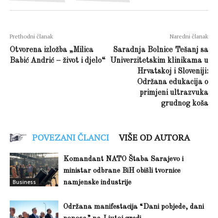
Prethodni članak
Naredni članak
Otvorena izložba „Milica
Saradnja Bolnice Tešanj sa
Babić Andrić – život i djelo“
Univerzitetskim klinikama u
Hrvatskoj i Sloveniji:
Održana edukacija o
primjeni ultrazvuka
grudnog koša
POVEZANI ČLANCI
VIŠE OD AUTORA
Komandant NATO Štaba Sarajevo i
ministar odbrane BiH obišli tvornice
Business
namjenske industrije
Održana manifestacija “Dani pobjede, dani