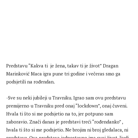
Predstavu “Kakva ti je žena, takav ti je život” Dragan
Marinković Maca igra pune tri godine i večeras smo ga
podsjetili na rođendan.
-Sve su neki jubileji u Travniku. Igrao sam ovu predstavu
premijerno u Travniku pred onaj “lockdown”, onaj čuveni.
Hvala ti što si me podsjetio na to, jer potpuno sam
zaboravio. Znači danas je predstavi treći “rođendanko” ,
hvala ti što si me podsjetio. Ne brojim ni broj gledalaca, ni
predstave. Ova predstava jednostavno ima svoj život, ljudi