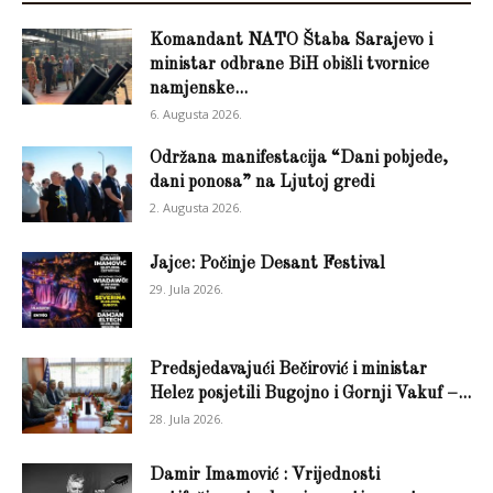
Komandant NATO Štaba Sarajevo i
ministar odbrane BiH obišli tvornice
namjenske...
6. Augusta 2026.
Održana manifestacija “Dani pobjede,
dani ponosa” na Ljutoj gredi
2. Augusta 2026.
Jajce: Počinje Desant Festival
29. Jula 2026.
Predsjedavajući Bečirović i ministar
Helez posjetili Bugojno i Gornji Vakuf –...
28. Jula 2026.
Damir Imamović : Vrijednosti