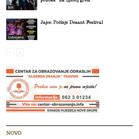
ponosa” na Ljutoj gredi
BiH
Jajce: Počinje Desant Festival
Izdvojeno
NOVO