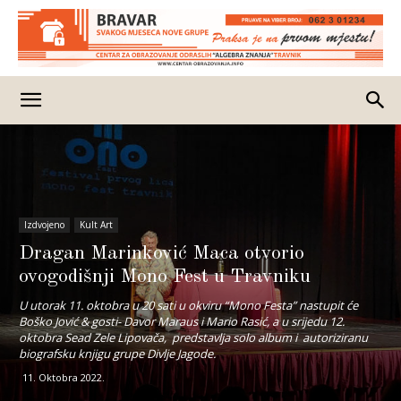
Izdvojeno
Kult Art
Dragan Marinković Maca otvorio
ovogodišnji Mono Fest u Travniku
U utorak 11. oktobra u 20 sati u okviru “Mono Festa” nastupit će
Boško Jović & gosti- Davor Maraus i Mario Rasić, a u srijedu 12.
oktobra Sead Zele Lipovača, predstavlja solo album i autoriziranu
biografsku knjigu grupe Divlje Jagode.
11. Oktobra 2022.