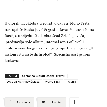
U utorak 11. oktobra u 20 sati u okviru “Mono Festa”
nastupit će Boško Jović & gosti- Davor Maraus i Mario
Rasić, a u srijedu 12. oktobra Sead Zele Lipovača,
predstavlja solo album „Internal ways of love“ i
autoriziranu biografsku knjigu grupe Divlje Jagode „U
malom vrtu raste divlji plod“. Specijalni gost je Toni
Janković.
TAGOVI
Centar za kulturu Općine Travnik
Dragan Marinković Maca
MONO FEST
Travnik
Facebook
Twitter