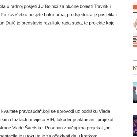
ila u radnoj posjeti JU Bolnici za plućne bolesti Travnik i
. Po završetku posjete bolnicama, predsjednica je posjetila i
 Dujić je predstavio rezultate rada suda, te projekte koje
N
kvalitete pravosuđa“,koji se sprovodi uz podršku Vlada
im i tužilačkim vijeća BIH, također je aktuelan i projekat
strane Vlade Švedske. Poseban značaj ima projekat „on
ementacija je u toku,te je za očekivati da u kratkom