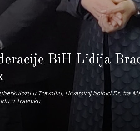
deracije BiH Lidija Bra
k
 tuberkulozu u Travniku, Hrvatskoj bolnici Dr. fra M
sudu u Travniku.