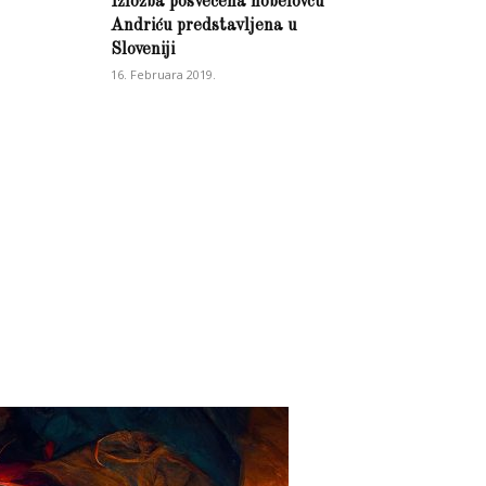
Izložba posvečena nobelovcu
Andriću predstavljena u
Sloveniji
16. Februara 2019.