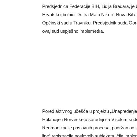
Predsjednica Federacije BIH, Lidija Bradara, je b
Hrvatskoj bolnici Dr. fra Mato Nikolić Nova Bila
Općinski sud u Travniku.
Predsjednik suda Goran
ovaj sud uspješno implemetira.
Pored aktivnog učešća u projektu „Unapređenje 
Holandije i Norveške,u saradnji sa Visokim sudsk
Reorganizacije poslovnih procesa, podržan od 
line“ registracije poslovnih subjekata ,čija impl