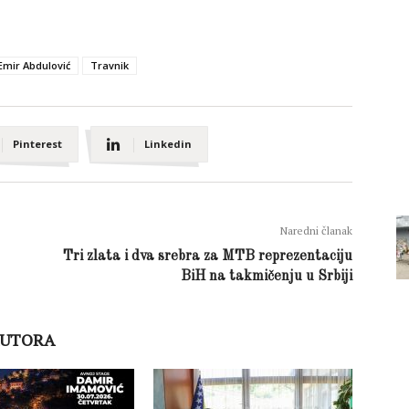
 Emir Abdulović
Travnik
Pinterest
Linkedin
Naredni članak
Tri zlata i dva srebra za MTB reprezentaciju
BiH na takmičenju u Srbiji
AUTORA