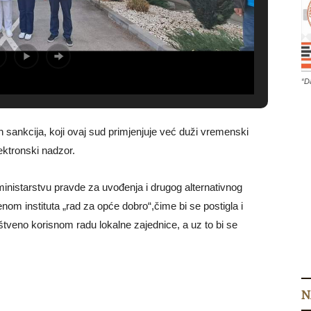
“D
h sankcija, koji ovaj sud primjenjuje već duži vremenski
ektronski nadzor.
 ministarstvu pravde za uvođenja i drugog alternativnog
jenom instituta „rad za opće dobro“,čime bi se postigla i
štveno korisnom radu lokalne zajednice, a uz to bi se
N