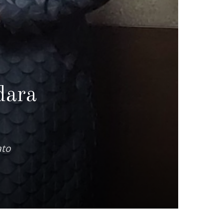
dara
ato