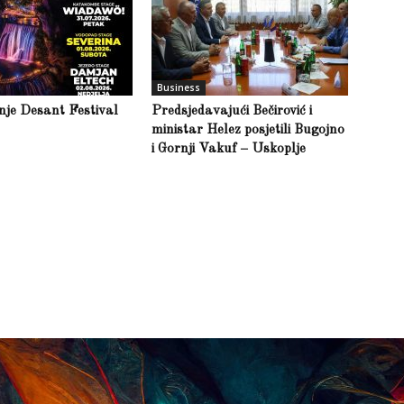
Business
inje Desant Festival
Predsjedavajući Bečirović i
ministar Helez posjetili Bugojno
i Gornji Vakuf – Uskoplje