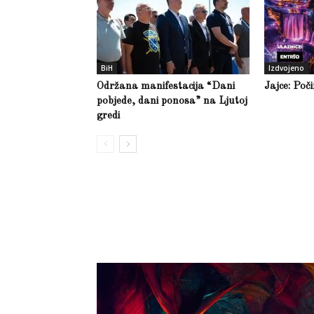
BiH
Izdvojeno
Održana manifestacija “Dani
Jajce: Poč
pobjede, dani ponosa” na Ljutoj
gredi