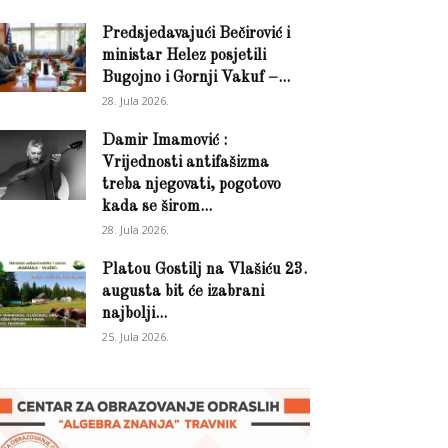
Predsjedavajući Bečirović i
ministar Helez posjetili
Bugojno i Gornji Vakuf –...
28. Jula 2026.
Damir Imamović :
Vrijednosti antifašizma
treba njegovati, pogotovo
kada se širom...
28. Jula 2026.
Platou Gostilj na Vlašiću 23.
augusta bit će izabrani
najbolji...
25. Jula 2026.