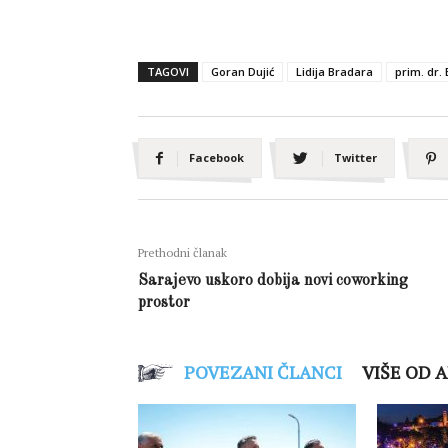
TAGOVI
Goran Dujić
Lidija Bradara
prim. dr.
Facebook
Twitter
Prethodni članak
Sarajevo uskoro dobija novi coworking
prostor
POVEZANI ČLANCI
VIŠE OD 