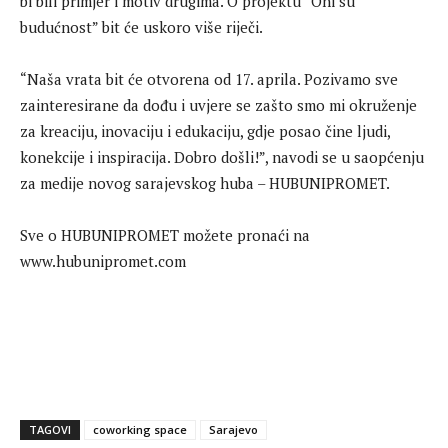
bi bili primjer i motiv drugima. O projektu “Oni su
budućnost” bit će uskoro više riječi.
“Naša vrata bit će otvorena od 17. aprila. Pozivamo sve
zainteresirane da dođu i uvjere se zašto smo mi okruženje
za kreaciju, inovaciju i edukaciju, gdje posao čine ljudi,
konekcije i inspiracija. Dobro došli!”, navodi se u saopćenju
za medije novog sarajevskog huba – HUBUNIPROMET.
Sve o HUBUNIPROMET možete pronaći na
www.hubunipromet.com
TAGOVI
coworking space
Sarajevo