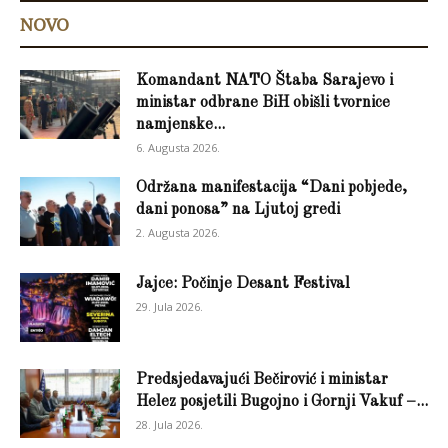
NOVO
Komandant NATO Štaba Sarajevo i
ministar odbrane BiH obišli tvornice
namjenske...
6. Augusta 2026.
Održana manifestacija “Dani pobjede,
dani ponosa” na Ljutoj gredi
2. Augusta 2026.
Jajce: Počinje Desant Festival
29. Jula 2026.
Predsjedavajući Bečirović i ministar
Helez posjetili Bugojno i Gornji Vakuf –...
28. Jula 2026.