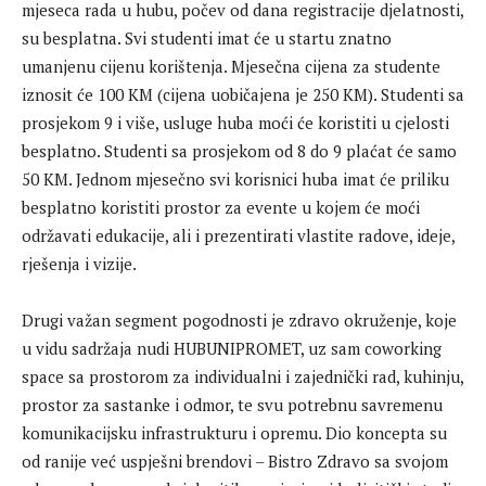
mjeseca rada u hubu, počev od dana registracije djelatnosti,
su besplatna. Svi studenti imat će u startu znatno
umanjenu cijenu korištenja. Mjesečna cijena za studente
iznosit će 100 KM (cijena uobičajena je 250 KM). Studenti sa
prosjekom 9 i više, usluge huba moći će koristiti u cjelosti
besplatno. Studenti sa prosjekom od 8 do 9 plaćat će samo
50 KM. Jednom mjesečno svi korisnici huba imat će priliku
besplatno koristiti prostor za evente u kojem će moći
održavati edukacije, ali i prezentirati vlastite radove, ideje,
rješenja i vizije.
Drugi važan segment pogodnosti je zdravo okruženje, koje
u vidu sadržaja nudi HUBUNIPROMET, uz sam coworking
space sa prostorom za individualni i zajednički rad, kuhinju,
prostor za sastanke i odmor, te svu potrebnu savremenu
komunikacijsku infrastrukturu i opremu. Dio koncepta su
od ranije već uspješni brendovi – Bistro Zdravo sa svojom