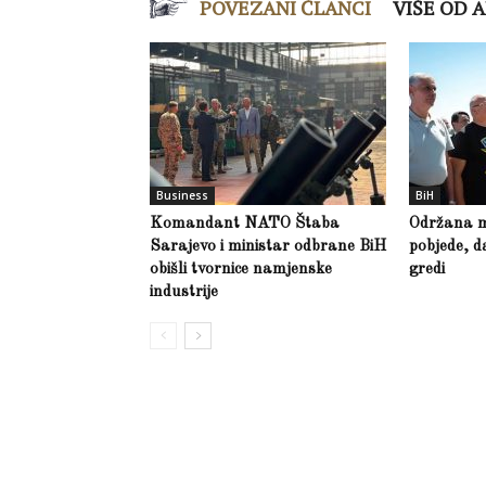
POVEZANI ČLANCI
VIŠE OD 
Business
BiH
Komandant NATO Štaba
Održana m
Sarajevo i ministar odbrane BiH
pobjede, d
obišli tvornice namjenske
gredi
industrije