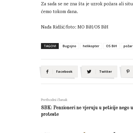
Za sada se ne zna šta je uzrok požara ali situa
ćemo tokom dana.
Nađa Ridžić/foto: MO BiH/OS BiH
TAGOVI
Bugojno
helikopter
OS BiH
požar
Facebook
Twitter
Prethodni članak
SBK: Penzioneri ne vjeruju u peticije nego u
proteste