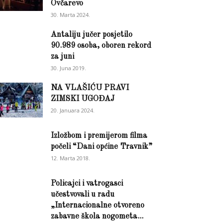
Ovčarevo
30. Marta 2024.
Antaliju jučer posjetilo
90.989 osoba, oboren rekord
za juni
30. Juna 2019.
NA VLAŠIĆU PRAVI
ZIMSKI UGOĐAJ
20. Januara 2024.
Izložbom i premijerom filma
počeli “Dani općine Travnik”
12. Marta 2018.
Policajci i vatrogasci
učestvovali u radu
„Internacionalne otvoreno
zabavne škola nogometa...