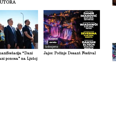
AUTORA
Izdvojeno
anifestacija “Dani
Jajce: Počinje Desant Festival
ani ponosa” na Ljutoj