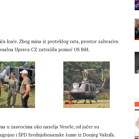
jića kuće. Zbog mina iz proteklog rata, prostor zahvaćen
tonalna Uprava CZ zatražila pomoć OS BiH.
a u zaseocima oko naselja Vesele, od jučer su
Bugojno i ŠPD Srednjobosanske šume iz Donjeg Vakufa.