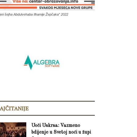
ani šejha Abdulvehaba Ilhamije Žepčaka” 2022
AJČITANIJE
Uoči Uskrsa: Vazmeno
bdijenje u Svetoj noći u župi