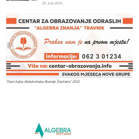
28. Jula 2026.
“Dani šejha Abdulvehaba Ilhamije Žepčaka” 2022