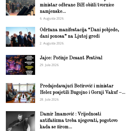
ministar odbrane BiH obišli tvornice
namjenske...
6. Augusta 2026.
Održana manifestacija “Dani pobjede,
dani ponosa” na Ljutoj gredi
2. Augusta 2026.
Jajce: Počinje Desant Festival
29. Jula 2026.
Predsjedavajući Bečirović i ministar
Helez posjetili Bugojno i Gornji Vakuf –...
28. Jula 2026.
Damir Imamović : Vrijednosti
antifašizma treba njegovati, pogotovo
kada se širom...