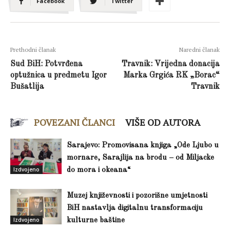
Facebook
Twitter
Prethodni članak
Naredni članak
Sud BiH: Potvrđena
Travnik: Vrijedna donacija
optužnica u predmetu Igor
Marka Grgića RK „Borac“
Bušatlija
Travnik
POVEZANI ČLANCI
VIŠE OD AUTORA
Sarajevo: Promovisana knjiga „Ode Ljubo u
mornare, Sarajlija na brodu – od Miljacke
Izdvojeno
do mora i okeana“
Muzej književnosti i pozorišne umjetnosti
BiH nastavlja digitalnu transformaciju
Izdvojeno
kulturne baštine