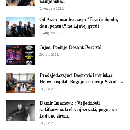
namjenske...
6. Augusta 2026.
Održana manifestacija “Dani pobjede,
dani ponosa” na Ljutoj gredi
2. Augusta 2026.
Jajce: Počinje Desant Festival
29. Jula 2026.
Predsjedavajući Bečirović i ministar
Helez posjetili Bugojno i Gornji Vakuf –...
28. Jula 2026.
Damir Imamović : Vrijednosti
antifašizma treba njegovati, pogotovo
kada se širom...
28. Jula 2026.