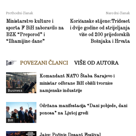
Prethodni članak
Naredni članak
Ministarstvo kulture i
Korićanske stijene:Trideset
sporta F BiH zaboravilo na
i dvije godine od strijeljanja
BZK “Preporod” i
više od 200 prijedorskih
“Ilhamijine dane”
Bošnjaka i Hrvata
POVEZANI ČLANCI
VIŠE OD AUTORA
Komandant NATO Štaba Sarajevo i
ministar odbrane BiH obišli tvornice
Business
namjenske industrije
Održana manifestacija “Dani pobjede, dani
ponosa” na Ljutoj gredi
BiH
Jajce: Počinje Desant Festival