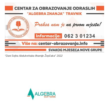
“Dani šejha Abdulvehaba Ilhamije Žepčaka” 2022