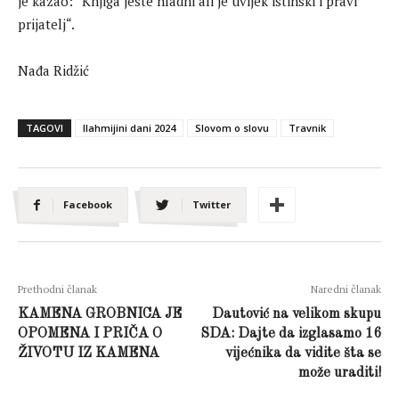
je kazao: “Knjiga jeste hladni ali je uvijek istinski i pravi
prijatelj“.
Nađa Ridžić
TAGOVI
Ilahmijini dani 2024
Slovom o slovu
Travnik
Facebook
Twitter
Prethodni članak
Naredni članak
KAMENA GROBNICA JE
Dautović na velikom skupu
OPOMENA I PRIČA O
SDA: Dajte da izglasamo 16
ŽIVOTU IZ KAMENA
vijećnika da vidite šta se
može uraditi!