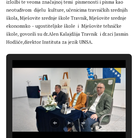
izložbi te veoma značajnoj temi pismenosti i pisma kao
neotuđivom dijelu kulture, učenicima travničkih srednjih
škola, Mješovite srednje škole Travnik, Mješovite srednje
ekonomsko – ugostiteljske škole i Mješovite tehničke
škole, govorili su dr.Alen Kalajdžija Travnik i dr.sci Jasmin
Hodžiće,direktor Instituta za jezik UNSA.