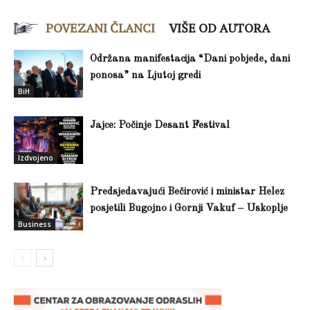
POVEZANI ČLANCI
VIŠE OD AUTORA
Održana manifestacija “Dani pobjede, dani
ponosa” na Ljutoj gredi
BiH
Jajce: Počinje Desant Festival
Izdvojeno
Predsjedavajući Bečirović i ministar Helez
posjetili Bugojno i Gornji Vakuf – Uskoplje
Business