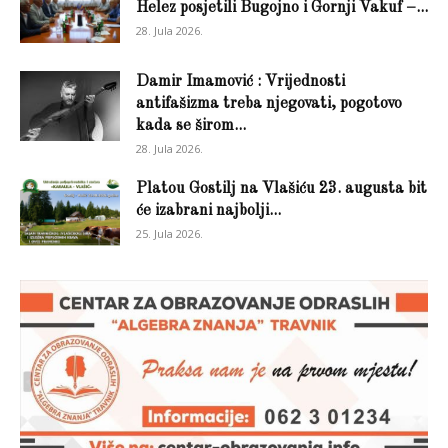
Helez posjetili Bugojno i Gornji Vakuf –...
28. Jula 2026.
Damir Imamović : Vrijednosti
antifašizma treba njegovati, pogotovo
kada se širom...
28. Jula 2026.
Platou Gostilj na Vlašiću 23. augusta bit
će izabrani najbolji...
25. Jula 2026.