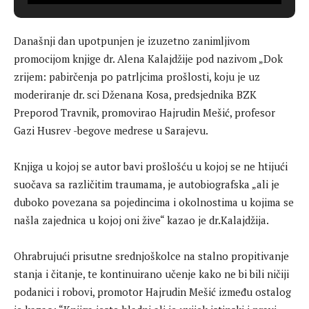
Današnji dan upotpunjen je izuzetno zanimljivom
promocijom knjige dr. Alena Kalajdžije pod nazivom „Dok
zrijem: pabirčenja po patrljcima prošlosti, koju je uz
moderiranje dr. sci Dženana Kosa, predsjednika BZK
Preporod Travnik, promovirao Hajrudin Mešić, profesor
Gazi Husrev -begove medrese u Sarajevu.
Knjiga u kojoj se autor bavi prošlošću u kojoj se ne htijući
suočava sa različitim traumama, je autobiografska „ali je
duboko povezana sa pojedincima i okolnostima u kojima se
našla zajednica u kojoj oni žive“ kazao je dr.Kalajdžija.
Ohrabrujući prisutne srednjoškolce na stalno propitivanje
stanja i čitanje, te kontinuirano učenje kako ne bi bili ničiji
podanici i robovi, promotor Hajrudin Mešić između ostalog