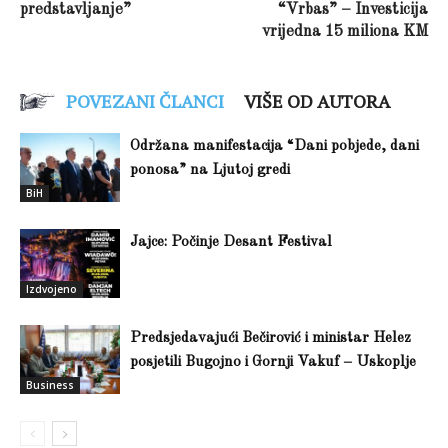
predstavljanje”
“Vrbas” – Investicija
vrijedna 15 miliona KM
POVEZANI ČLANCI
VIŠE OD AUTORA
Održana manifestacija “Dani pobjede, dani
ponosa” na Ljutoj gredi
BiH
Jajce: Počinje Desant Festival
Izdvojeno
Predsjedavajući Bečirović i ministar Helez
posjetili Bugojno i Gornji Vakuf – Uskoplje
Business