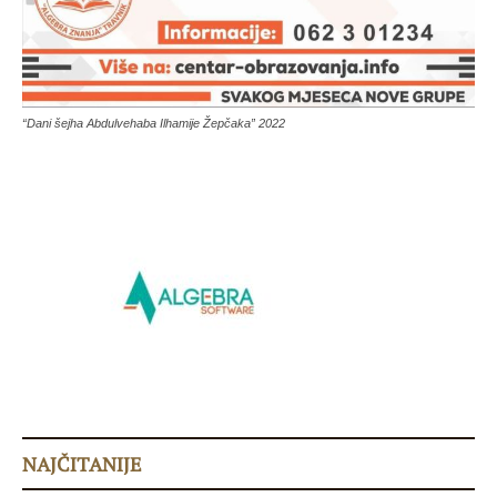
“Dani šejha Abdulvehaba Ilhamije Žepčaka” 2022
NAJČITANIJE