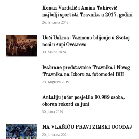
Kenan Vardalić i Amina Tahirović
najbolji sportisti Travnika u 2017. godini
26. Januara 2018.
Uoči Uskrsa: Vazmeno bdijenje u Svetoj
noći u župi Ovčarevo
30. Marta 2024.
Izabrane predstavnice Travnika i Novog
Travnika na Izboru za fotomodel BiH
23. Augusta 2019.
Antaliju jučer posjetilo 90.989 osoba,
oboren rekord za juni
30. Juna 2019.
NA VLAŠIĆU PRAVI ZIMSKI UGOĐAJ
20. Januara 2024.