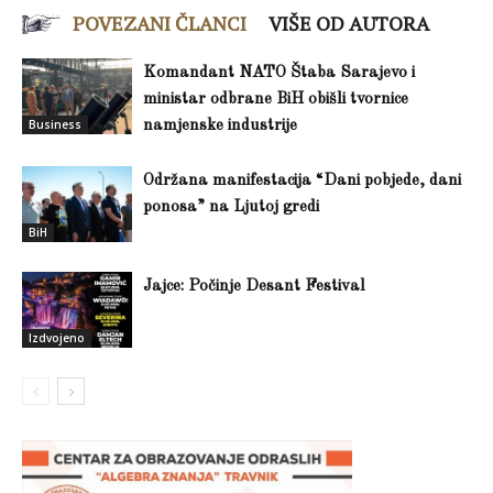
POVEZANI ČLANCI
VIŠE OD AUTORA
Komandant NATO Štaba Sarajevo i
ministar odbrane BiH obišli tvornice
Business
namjenske industrije
Održana manifestacija “Dani pobjede, dani
ponosa” na Ljutoj gredi
BiH
Jajce: Počinje Desant Festival
Izdvojeno