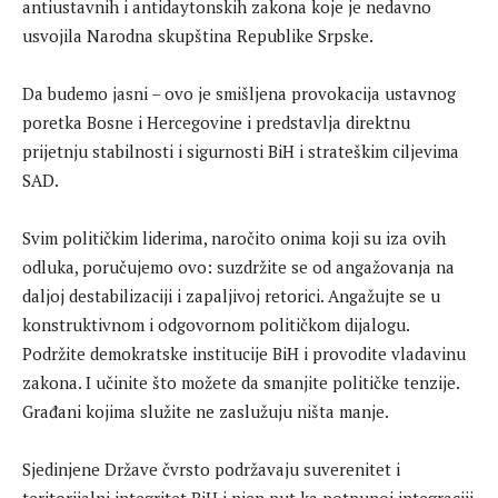
antiustavnih i antidaytonskih zakona koje je nedavno
usvojila Narodna skupština Republike Srpske.
Da budemo jasni – ovo je smišljena provokacija ustavnog
poretka Bosne i Hercegovine i predstavlja direktnu
prijetnju stabilnosti i sigurnosti BiH i strateškim ciljevima
SAD.
Svim političkim liderima, naročito onima koji su iza ovih
odluka, poručujemo ovo: suzdržite se od angažovanja na
daljoj destabilizaciji i zapaljivoj retorici. Angažujte se u
konstruktivnom i odgovornom političkom dijalogu.
Podržite demokratske institucije BiH i provodite vladavinu
zakona. I učinite što možete da smanjite političke tenzije.
Građani kojima služite ne zaslužuju ništa manje.
Sjedinjene Države čvrsto podržavaju suverenitet i
teritorijalni integritet BiH i njen put ka potpunoj integraciji