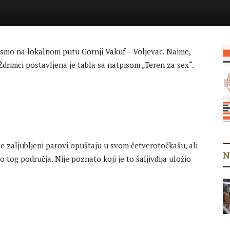
li smo na lokalnom putu Gornji Vakuf – Voljevac. Naime,
drimci postavljena je tabla sa natpisom „Teren za sex“.
 zaljubljeni parovi opuštaju u svom četverotočkašu, ali
N
 tog područja. Nije poznato koji je to šaljivđija uložio