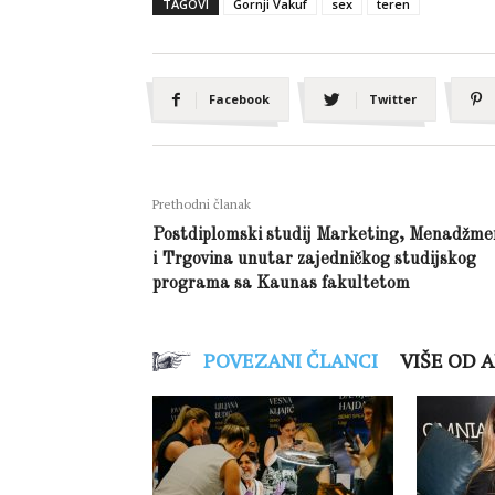
TAGOVI
Gornji Vakuf
sex
teren
Facebook
Twitter
Prethodni članak
Postdiplomski studij Marketing, Menadžme
i Trgovina unutar zajedničkog studijskog
programa sa Kaunas fakultetom
POVEZANI ČLANCI
VIŠE OD 