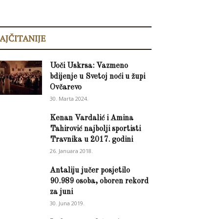
AJČITANIJE
Uoči Uskrsa: Vazmeno
bdijenje u Svetoj noći u župi
Ovčarevo
30. Marta 2024.
Kenan Vardalić i Amina
Tahirović najbolji sportisti
Travnika u 2017. godini
26. Januara 2018.
Antaliju jučer posjetilo
90.989 osoba, oboren rekord
za juni
30. Juna 2019.