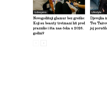
Izdvojeno
Lifestyle
Novogodišnji glamur bez greške:
Djevojka i
Koji su beauty tretmani hit pred
Teu Tairov
praznike i šta nas čeka u 2026.
joj poruči
godini?