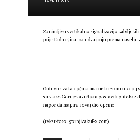
15. Aprila 2017.
Zanimljivu vertikalnu signalizaciju zabilježi
prije Dobrošina, na odvajanju prema naselju Ž
Gotovo svaka općina ima neku zonu u kojoj se
su samo Gornjevakufljani postavili putokaz do
napor da mapira i ovaj dio općine.
(tekst-foto: gornjivakuf-x.com)