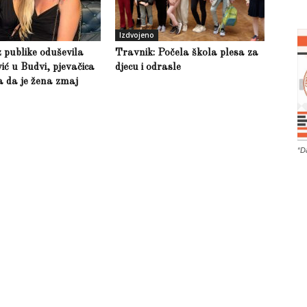
Izdvojeno
z publike oduševila
Travnik: Počela škola plesa za
ić u Budvi, pjevačica
djecu i odrasle
la da je žena zmaj
“D