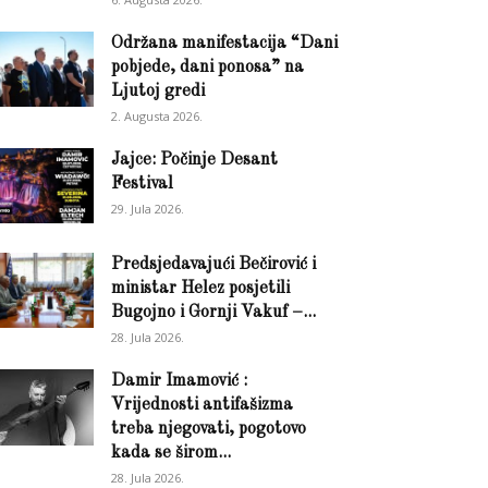
Održana manifestacija “Dani
pobjede, dani ponosa” na
Ljutoj gredi
2. Augusta 2026.
Jajce: Počinje Desant
Festival
29. Jula 2026.
Predsjedavajući Bečirović i
ministar Helez posjetili
Bugojno i Gornji Vakuf –...
28. Jula 2026.
Damir Imamović :
Vrijednosti antifašizma
treba njegovati, pogotovo
kada se širom...
28. Jula 2026.