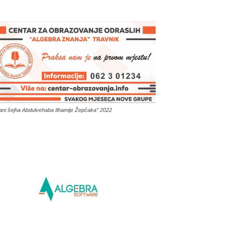
ani šejha Abdulvehaba Ilhamije Žepčaka” 2022