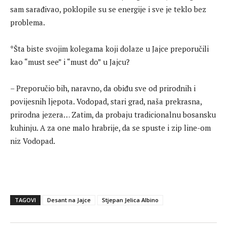
sam sarađivao, poklopile su se energije i sve je teklo bez
problema.
*Šta biste svojim kolegama koji dolaze u Jajce preporučili
kao “must see” i “must do” u Jajcu?
– Preporučio bih, naravno, da obiđu sve od prirodnih i
povijesnih ljepota. Vodopad, stari grad, naša prekrasna,
prirodna jezera… Zatim, da probaju tradicionalnu bosansku
kuhinju. A za one malo hrabrije, da se spuste i zip line-om
niz Vodopad.
TAGOVI
Desant na Jajce
Stjepan Jelica Albino