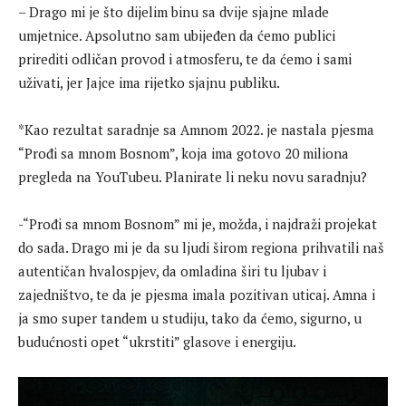
– Drago mi je što dijelim binu sa dvije sjajne mlade
umjetnice. Apsolutno sam ubijeđen da ćemo publici
prirediti odličan provod i atmosferu, te da ćemo i sami
uživati, jer Jajce ima rijetko sjajnu publiku.
*Kao rezultat saradnje sa Amnom 2022. je nastala pjesma
“Prođi sa mnom Bosnom”, koja ima gotovo 20 miliona
pregleda na YouTubeu. Planirate li neku novu saradnju?
-“Prođi sa mnom Bosnom” mi je, možda, i najdraži projekat
do sada. Drago mi je da su ljudi širom regiona prihvatili naš
autentičan hvalospjev, da omladina širi tu ljubav i
zajedništvo, te da je pjesma imala pozitivan uticaj. Amna i
ja smo super tandem u studiju, tako da ćemo, sigurno, u
budućnosti opet “ukrstiti” glasove i energiju.