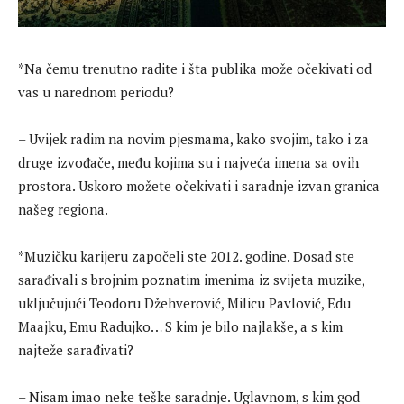
*Na čemu trenutno radite i šta publika može očekivati od
vas u narednom periodu?
– Uvijek radim na novim pjesmama, kako svojim, tako i za
druge izvođače, među kojima su i najveća imena sa ovih
prostora. Uskoro možete očekivati i saradnje izvan granica
našeg regiona.
*Muzičku karijeru započeli ste 2012. godine. Dosad ste
sarađivali s brojnim poznatim imenima iz svijeta muzike,
uključujući Teodoru Džehverović, Milicu Pavlović, Edu
Maajku, Emu Radujko… S kim je bilo najlakše, a s kim
najteže sarađivati?
– Nisam imao neke teške saradnje. Uglavnom, s kim god