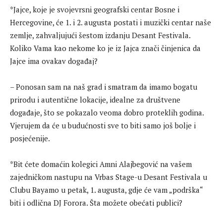
*Jajce, koje je svojevrsni geografski centar Bosne i
Hercegovine, će 1. i 2. augusta postati i muzički centar naše
zemlje, zahvaljujući šestom izdanju Desant Festivala.
Koliko Vama kao nekome ko je iz Jajca znači činjenica da
Jajce ima ovakav događaj?
– Ponosan sam na naš grad i smatram da imamo bogatu
prirodu i autentične lokacije, idealne za društvene
događaje, što se pokazalo veoma dobro proteklih godina.
Vjerujem da će u budućnosti sve to biti samo još bolje i
posjećenije.
*Bit ćete domaćin kolegici Amni Alajbegović na vašem
zajedničkom nastupu na Vrbas Stage-u Desant Festivala u
Clubu Bayamo u petak, 1. augusta, gdje će vam „podrška“
biti i odlična DJ Forora. Šta možete obećati publici?