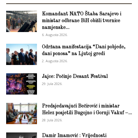
Komandant NATO Štaba Sarajevo i
ministar odbrane BiH obišli tvornice
namjenske...
6. Augusta 2026.
Održana manifestacija “Dani pobjede,
dani ponosa” na Ljutoj gredi
2. Augusta 2026.
Jajce: Počinje Desant Festival
29. Jula 2026.
Predsjedavajući Bečirović i ministar
Helez posjetili Bugojno i Gornji Vakuf –...
28. Jula 2026.
Damir Imamović : Vrijednosti