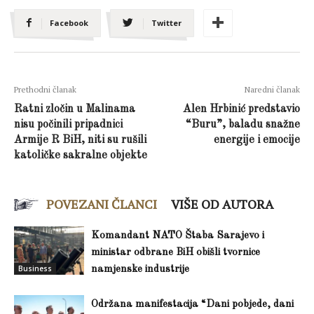
Facebook
Twitter
Prethodni članak
Naredni članak
Ratni zločin u Malinama
Alen Hrbinić predstavio
nisu počinili pripadnici
“Buru”, baladu snažne
Armije R BiH, niti su rušili
energije i emocije
katoličke sakralne objekte
POVEZANI ČLANCI
VIŠE OD AUTORA
Komandant NATO Štaba Sarajevo i
ministar odbrane BiH obišli tvornice
Business
namjenske industrije
Održana manifestacija “Dani pobjede, dani