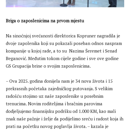
Briga o zaposlenicima na prvom mjestu
Na sinoćnjoj svećanosti direktorica Kopruner nagradila je
dvoje zapolenika koji su pokazali poseban odnos naspram
kompanije u kojoj rade, a to su Nazima Šeremet i Senad
Beganović. Međutim tokom cijele godine i sve ove godine
GS Grupacija brine o svojim zaposlenicima.
– Ova 2025. godina donijela nam je 34 nova života i 15
prekrasnih početaka zajedničkog putovanja. S velikim
radošću stojimo uz naše zaposlenike u posebnim
trenucima. Novim roditeljima i bračnim parovima
dodjeljujemo finansijsku podršku od 1.000 KM, kao mali
znak naše pažnje i želje da podijelimo sreću i radost koja ih
prati na početku novog poglavlja života. – kazala je