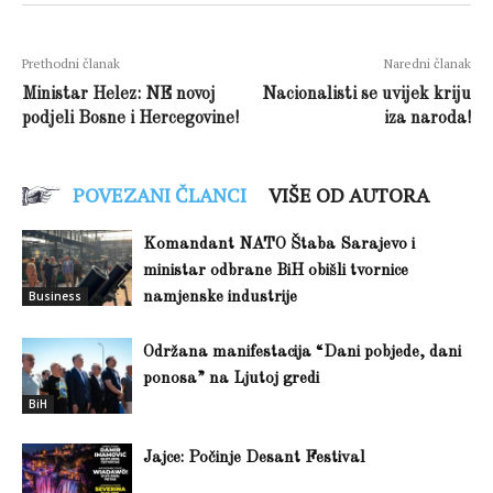
Prethodni članak
Naredni članak
Ministar Helez: NE novoj
Nacionalisti se uvijek kriju
podjeli Bosne i Hercegovine!
iza naroda!
POVEZANI ČLANCI
VIŠE OD AUTORA
Komandant NATO Štaba Sarajevo i
ministar odbrane BiH obišli tvornice
Business
namjenske industrije
Održana manifestacija “Dani pobjede, dani
ponosa” na Ljutoj gredi
BiH
Jajce: Počinje Desant Festival