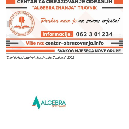
“Dani šejha Abdulvehaba Ilhamije Žepčaka” 2022