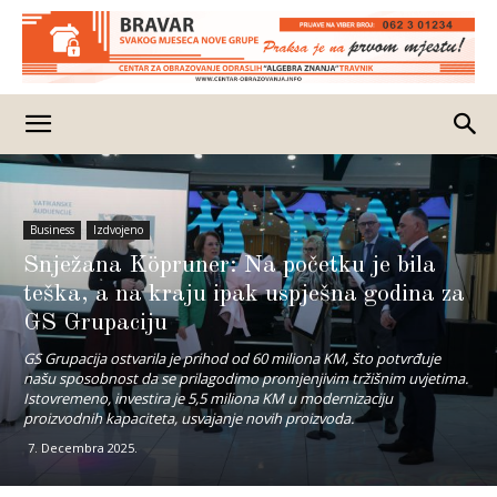
Business
Izdvojeno
Snježana Köpruner: Na početku je bila
teška, a na kraju ipak uspješna godina za
GS Grupaciju
GS Grupacija ostvarila je prihod od 60 miliona KM, što potvrđuje
našu sposobnost da se prilagodimo promjenjivim tržišnim uvjetima.
Istovremeno, investira je 5,5 miliona KM u modernizaciju
proizvodnih kapaciteta, usvajanje novih proizvoda.
7. Decembra 2025.