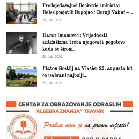
Predsjedavajući Bečirović i ministar
Helez posjetili Bugojno i Gornji Vakuf –...
28. Jula 2026.
Damir Imamović : Vrijednosti
antifašizma treba njegovati, pogotovo
kada se širom...
28. Jula 2026.
Platou Gostilj na Vlašiću 23. augusta bit
će izabrani najbolji...
25. Jula 2026.