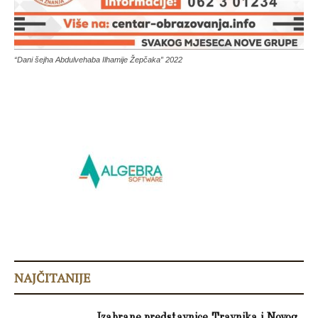
“Dani šejha Abdulvehaba Ilhamije Žepčaka” 2022
NAJČITANIJE
Izabrane predstavnice Travnika i Novog