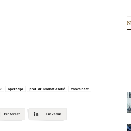
N
k
operacija
prof. dr. Midhat Asotić
zahvalnost
Pinterest
Linkedin