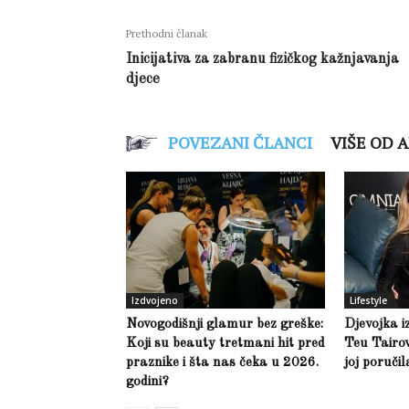
Prethodni članak
Inicijativa za zabranu fizičkog kažnjavanja
djece
POVEZANI ČLANCI
VIŠE OD 
Izdvojeno
Lifestyle
Novogodišnji glamur bez greške:
Djevojka i
Koji su beauty tretmani hit pred
Teu Tairov
praznike i šta nas čeka u 2026.
joj poruči
godini?