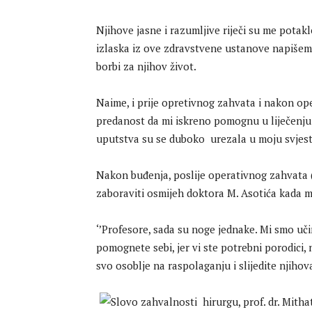
Njihove jasne i razumljive riječi su me potak
izlaska iz ove zdravstvene ustanove napišem 
borbi za njihov život.
Naime, i prije opretivnog zahvata i nakon ope
predanost da mi iskreno pomognu u liječenju
uputstva su se duboko urezala u moju svjest
Nakon buđenja, poslije operativnog zahvata (
zaboraviti osmijeh doktora M. Asotića kada m
‘’Profesore, sada su noge jednake. Mi smo učin
pomognete sebi, jer vi ste potrebni porodici, 
svo osoblje na raspolaganju i slijedite njiho