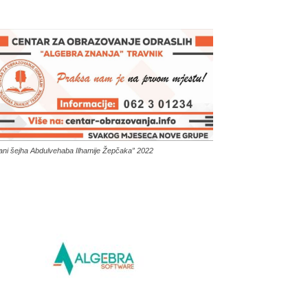
ani šejha Abdulvehaba Ilhamije Žepčaka” 2022