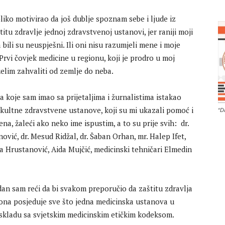
liko motivirao da još dublje spoznam sebe i ljude iz
tu zdravlje jednoj zdravstvenoj ustanovi, jer raniji moji
ili su neuspješni. Ili oni nisu razumjeli mene i moje
 Prvi čovjek medicine u regionu, koji je prodro u moj
elim zahvaliti od zemlje do neba.
a koje sam imao sa prijetaljima i žurnalistima istakao
 kultne zdravstvene ustanove, koji su mi ukazali pomoć i
“D
a, žaleći ako neko ime ispustim, a to su prije svih: dr.
nović, dr. Mesud Ridžal, dr. Šaban Orhan, mr. Halep Ifet,
 Hrustanović, Aida Mujčić, medicinski tehničari Elmedin
an sam reći da bi svakom preporučio da zaštitu zdravlja
r ona posjeduje sve što jedna medicinska ustanova u
u skladu sa svjetskim medicinskim etičkim kodeksom.