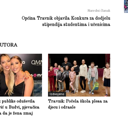
Naredni članak
Općina Travnik objavila Konkurs za dodjelu
stipendija studentima i učenicima
AUTORA
Izdvojeno
z publike oduševila
Travnik: Počela škola plesa za
ić u Budvi, pjevačica
djecu i odrasle
la da je žena zmaj