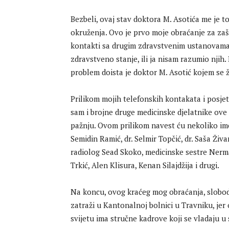
Bezbeli, ovaj stav doktora M. Asotića me je to
okruženja. Ovo je prvo moje obraćanje za zašti
kontakti sa drugim zdravstvenim ustanovama b
zdravstveno stanje, ili ja nisam razumio njih.
problem doista je doktor M. Asotić kojem se ž
Prilikom mojih telefonskih kontakata i posjet
sam i brojne druge medicinske djelatnike ove
pažnju. Ovom prilikom navest ću nekoliko imen
Semidin Ramić, dr. Selmir Topčić, dr. Saša Živa
radiolog Sead Skoko, medicinske sestre Nerma
Trkić, Alen Klisura, Kenan Silajdžija i drugi.
Na koncu, ovog kraćeg mog obraćanja, slobod
zatraži u Kantonalnoj bolnici u Travniku, je
svijetu ima stručne kadrove koji se vladaju 