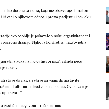
le u dno duše, srca i uma, koja me obavezuje da nakon
širi esej o njihovom odnosu prema pacijentu i čovjeku i
racije svo osoblje je pokazalo visoku organiziranost i
 i posebno držanju. Njihova konkretna i razgovjetna
.
ugradnja kuka na mojoj lijevoj nozi), nikada neću
i je rekao:
ili što je do nas, a sada je na vama da nastavite i
našim fakultetima i društvenoj zajednici. Ovdje vam je
va uputstva…’’