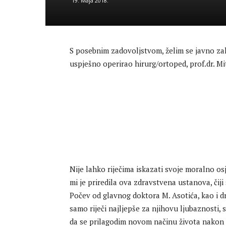
19. Maja 2018.
S posebnim zadovoljstvom, želim se javno zah
uspješno operirao hirurg/ortoped, prof.dr. Mi
Nije lahko riječima iskazati svoje moralno os
mi je priredila ova zdravstvena ustanova, čiji
Počev od glavnog doktora M. Asotića, kao i dr
samo riječi najljepše za njihovu ljubaznosti, 
da se prilagodim novom načinu života nakon 