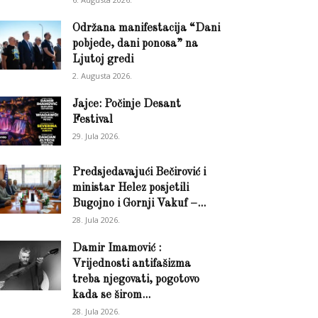
Održana manifestacija “Dani
pobjede, dani ponosa” na
Ljutoj gredi
2. Augusta 2026.
Jajce: Počinje Desant
Festival
29. Jula 2026.
Predsjedavajući Bečirović i
ministar Helez posjetili
Bugojno i Gornji Vakuf –...
28. Jula 2026.
Damir Imamović :
Vrijednosti antifašizma
treba njegovati, pogotovo
kada se širom...
28. Jula 2026.