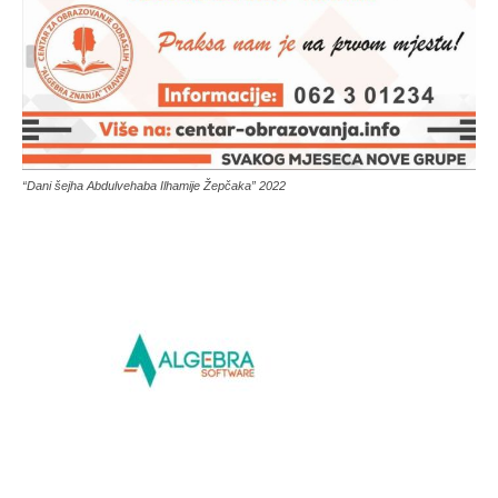
“Dani šejha Abdulvehaba Ilhamije Žepčaka” 2022