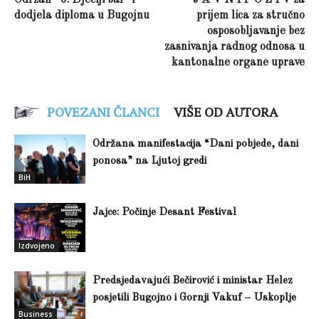
Održan “6. Dječiji bal“ i
J A V N I P O Z I V za
dodjela diploma u Bugojnu
prijem lica za stručno
osposobljavanje bez
zasnivanja radnog odnosa u
kantonalne organe uprave
POVEZANI ČLANCI
VIŠE OD AUTORA
Održana manifestacija “Dani pobjede, dani
ponosa” na Ljutoj gredi
BiH
Jajce: Počinje Desant Festival
Izdvojeno
Predsjedavajući Bečirović i ministar Helez
posjetili Bugojno i Gornji Vakuf – Uskoplje
Business