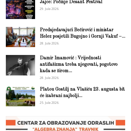
Jajce: Počinje Desant Festival
29. Jula 2026.
Predsjedavajući Bečirović i ministar
Helez posjetili Bugojno i Gornji Vakuf –...
28. Jula 2026.
Damir Imamović : Vrijednosti
antifašizma treba njegovati, pogotovo
kada se širom...
28. Jula 2026.
Platou Gostilj na Vlašiću 23. augusta bit
će izabrani najbolji...
25. Jula 2026.