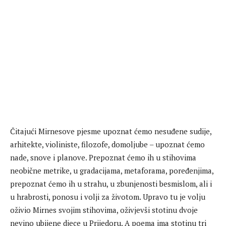
Čitajući Mirnesove pjesme upoznat ćemo nesuđene sudije,
arhitekte, violiniste, filozofe, domoljube – upoznat ćemo
nade, snove i planove. Prepoznat ćemo ih u stihovima
neobične metrike, u gradacijama, metaforama, poređenjima,
prepoznat ćemo ih u strahu, u zbunjenosti besmislom, ali i
u hrabrosti, ponosu i volji za životom. Upravo tu je volju
oživio Mirnes svojim stihovima, oživjevši stotinu dvoje
nevino ubijene djece u Prijedoru. A poema ima stotinu tri