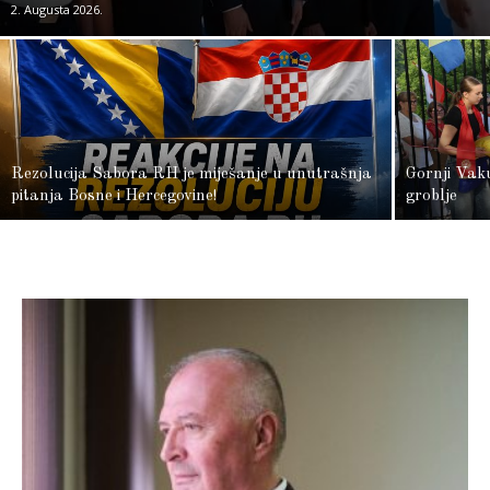
2. Augusta 2026.
Rezolucija Sabora RH je miješanje u unutrašnja
Gornji Vak
pitanja Bosne i Hercegovine!
groblje