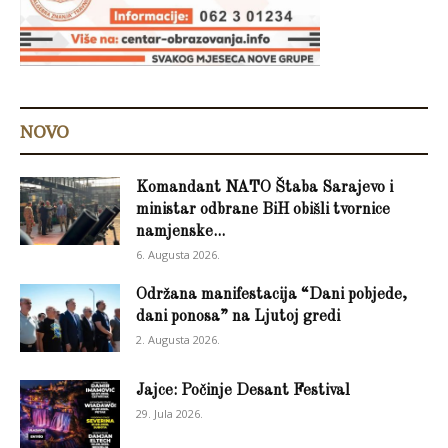
NOVO
Komandant NATO Štaba Sarajevo i
ministar odbrane BiH obišli tvornice
namjenske...
6. Augusta 2026.
Održana manifestacija “Dani pobjede,
dani ponosa” na Ljutoj gredi
2. Augusta 2026.
Jajce: Počinje Desant Festival
29. Jula 2026.