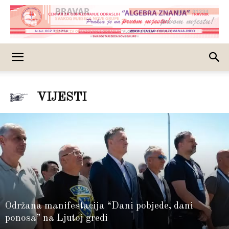
VIJESTI
Održana manifestacija “Dani pobjede, dani
ponosa” na Ljutoj gredi