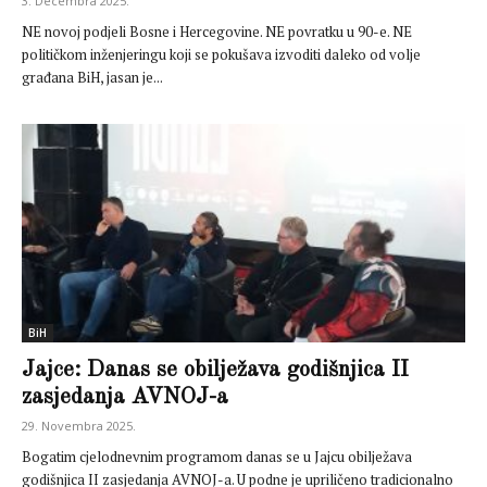
3. Decembra 2025.
NE novoj podjeli Bosne i Hercegovine. NE povratku u 90-e. NE
političkom inženjeringu koji se pokušava izvoditi daleko od volje
građana BiH, jasan je...
BiH
Jajce: Danas se obilježava godišnjica II
zasjedanja AVNOJ-a
29. Novembra 2025.
Bogatim cjelodnevnim programom danas se u Jajcu obilježava
godišnjica II zasjedanja AVNOJ-a. U podne je upriličeno tradicionalno