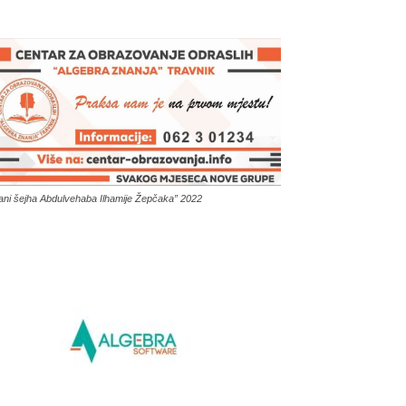
ani šejha Abdulvehaba Ilhamije Žepčaka” 2022