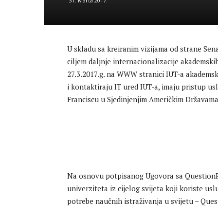
31. Marta 2017.
U skladu sa kreiranim vizijama od strane Sena
ciljem daljnje internacionalizacije akademski
27.3.2017.g. na WWW stranici IUT-a akademsko
i kontaktiraju IT ured IUT-a, imaju pristup
Franciscu u Sjedinjenjim Američkim Državama
Na osnovu potpisanog Ugovora sa QuestionPro,
univerziteta iz cijelog svijeta koji koriste us
potrebe naučnih istraživanja u svijetu – Ques