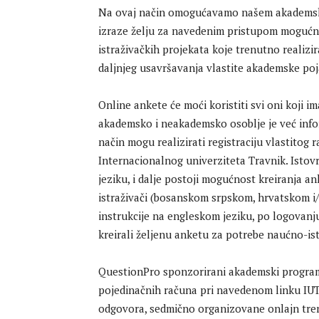
Na ovaj način omogućavamo našem akademsko
izraze želju za navedenim pristupom mogućno
istraživačkih projekata koje trenutno realizir
daljnjeg usavršavanja vlastite akademske pojav
Online ankete će moći koristiti svi oni koji 
akademsko i neakademsko osoblje je već info
način mogu realizirati registraciju vlastitog
Internacionalnog univerziteta Travnik. Ist
jeziku, i dalje postoji mogućnost kreiranja an
istraživači (bosanskom srpskom, hrvatskom i/
instrukcije na engleskom jeziku, po logovanju
kreirali željenu anketu za potrebe naućno-is
QuestionPro sponzorirani akademski progra
pojedinačnih računa pri navedenom linku IUT-
odgovora, sedmično organizovane onlajn treni