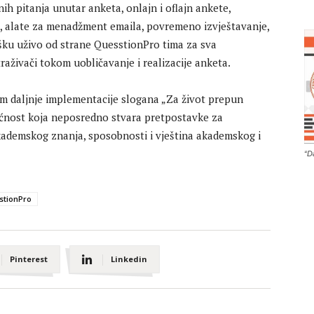
enih pitanja unutar anketa, onlajn i oflajn ankete,
, alate za menadžment emaila, povremeno izvještavanje,
ku uživo od strane QuesstionPro tima za sva
raživači tokom uobličavanje i realizacije anketa.
jem daljnje implementacije slogana „Za život prepun
ućnost koja neposredno stvara pretpostavke za
kademskog znanja, sposobnosti i vještina akademskog i
“D
stionPro
Pinterest
Linkedin