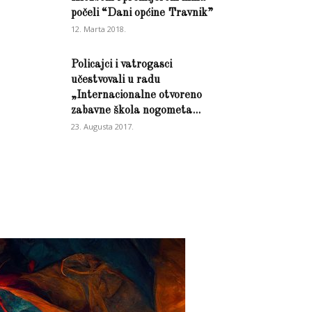
počeli “Dani općine Travnik”
12. Marta 2018.
Policajci i vatrogasci
učestvovali u radu
„Internacionalne otvoreno
zabavne škola nogometa...
23. Augusta 2017.