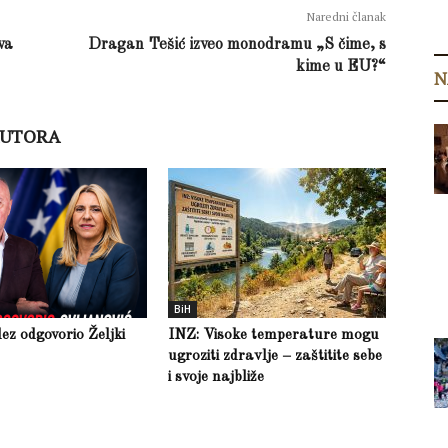
Naredni članak
va
Dragan Tešić izveo monodramu „S čime, s
kime u EU?“
N
AUTORA
BiH
z odgovorio Željki
INZ: Visoke temperature mogu
ugroziti zdravlje – zaštitite sebe
i svoje najbliže