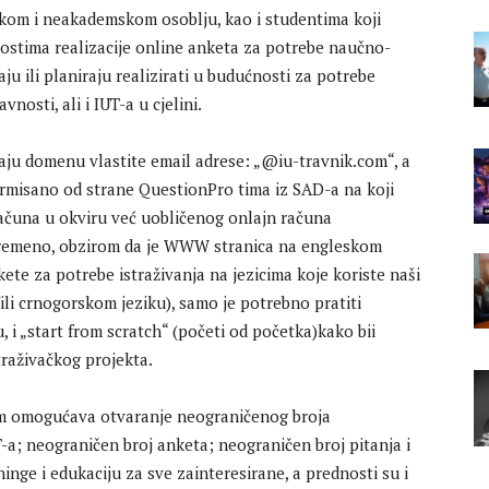
m i neakademskom osoblju, kao i studentima koji
stima realizacije online anketa za potrebe naučno-
aju ili planiraju realizirati u budućnosti za potrebe
nosti, ali i IUT-a u cjelini.
imaju domenu vlastite email adrese: „@iu-travnik.com“, a
rmisano od strane QuestionPro tima iz SAD-a na koji
 računa u okviru već uobličenog onlajn računa
ovremeno, obzirom da je WWW stranica na engleskom
kete za potrebe istraživanja na jezicima koje koriste naši
ili crnogorskom jeziku), samo je potrebno pratiti
, i „start from scratch“ (početi od početka)kako bii
traživačkog projekta.
m omogućava otvaranje neograničenog broja
a; neograničen broj anketa; neograničen broj pitanja i
nge i edukaciju za sve zainteresirane, a prednosti su i