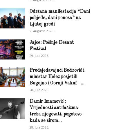
Održana manifestacija “Dani
pobjede, dani ponosa” na
Ljutoj gredi
2. Augusta 2026.
Jajce: Počinje Desant
Festival
29. Jula 2026.
Predsjedavajući Bečirović i
ministar Helez posjetili
Bugojno i Gornji Vakuf –...
28. Jula 2026.
Damir Imamović :
Vrijednosti antifašizma
treba njegovati, pogotovo
kada se širom...
28. Jula 2026.