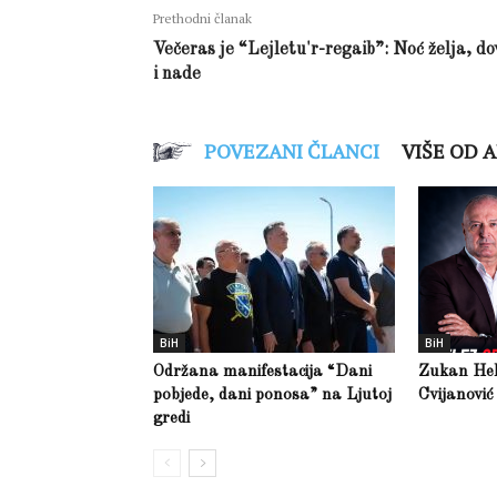
Prethodni članak
Večeras je “Lejletu'r-regaib”: Noć želja, do
i nade
POVEZANI ČLANCI
VIŠE OD 
BiH
BiH
Održana manifestacija “Dani
Zukan Hele
pobjede, dani ponosa” na Ljutoj
Cvijanović
gredi