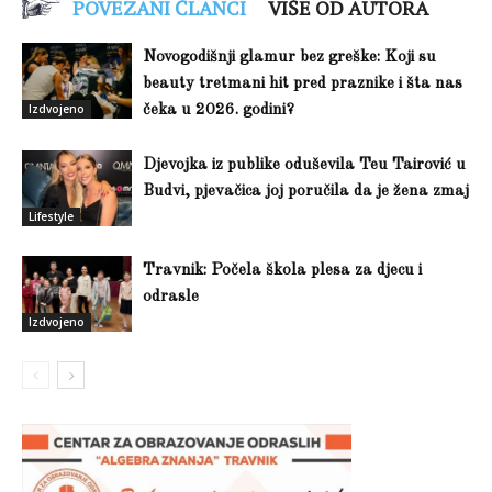
POVEZANI ČLANCI
VIŠE OD AUTORA
Novogodišnji glamur bez greške: Koji su
beauty tretmani hit pred praznike i šta nas
Izdvojeno
čeka u 2026. godini?
Djevojka iz publike oduševila Teu Tairović u
Budvi, pjevačica joj poručila da je žena zmaj
Lifestyle
Travnik: Počela škola plesa za djecu i
odrasle
Izdvojeno