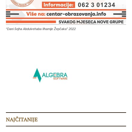
“Dani šejha Abdulvehaba Ilhamije Žepčaka” 2022
NAJČITANIJE