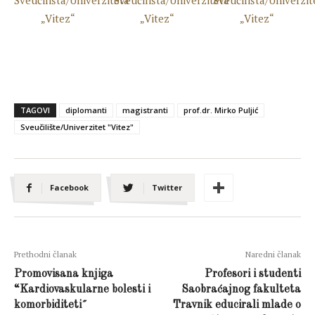
TAGOVI
diplomanti
magistranti
prof.dr. Mirko Puljić
Sveučilište/Univerzitet "Vitez"
Facebook
Twitter
Prethodni članak
Naredni članak
Promovisana knjiga
Profesori i studenti
“Kardiovaskularne bolesti i
Saobraćajnog fakulteta
komorbiditeti˝
Travnik educirali mlade o