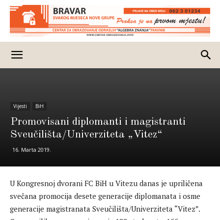
Vijesti
BiH
Promovisani diplomanti i magistranti
Sveučilišta/Univerziteta „Vitez“
16. Marta 2019.
U Kongresnoj dvorani FC BiH u Vitezu danas je upriličena
svečana promocija desete generacije diplomanata i osme
generacije magistranata Sveučilišta/Univerziteta “Vitez”.