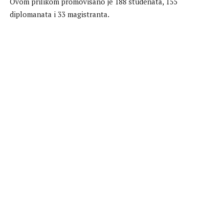
Ovom prilikom promovisano je 188 studenata, 155
diplomanata i 33 magistranta.