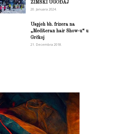
ZIMSKI UGOĐAJ
20. Januara 2024.
Uspjeh bh. frizera na
„Mediteran hair Show-u“ u
Grčkoj
21. Decembra 2018.