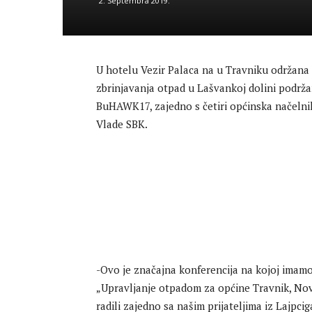
2. Septembra 2019.
U hotelu Vezir Palaca na u Travniku održana 
zbrinjavanja otpad u Lašvankoj dolini podrža
BuHAWK17, zajedno s četiri općinska načelni
Vlade SBK.
-Ovo je značajna konferencija na kojoj imam
„Upravljanje otpadom za općine Travnik, Novi
radili zajedno sa našim prijateljima iz Lajpc