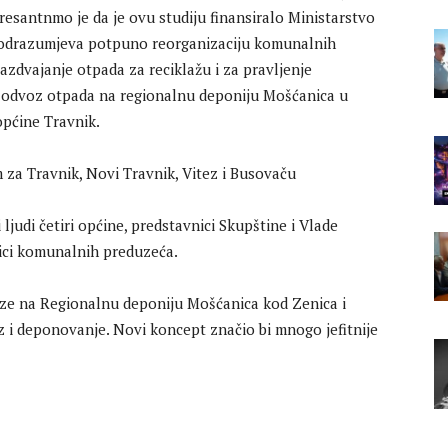
resantnmo je da je ovu studiju finansiralo Ministarstvo
podrazumjeva potpuno reorganizaciju komunalnih
azdvajanje otpada za reciklažu i za pravljenje
o odvoz otpada na regionalnu deponiju Mošćanica u
općine Travnik.
 ljudi četiri općine, predstavnici Skupštine i Vlade
ici komunalnih preduzeća.
oze na Regionalnu deponiju Mošćanica kod Zenica i
z i deponovanje. Novi koncept značio bi mnogo jefitnije