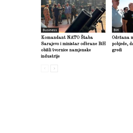
Business
BiH
Komandant NATO Štaba
Održana m
Sarajevo i ministar odbrane BiH
pobjede, d
obišli tvornice namjenske
gredi
industrije