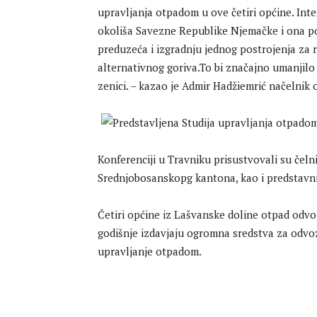
upravljanja otpadom u ove četiri općine. Inte
okoliša Savezne Republike Njemačke i ona 
preduzeća i izgradnju jednog postrojenja za r
alternativnog goriva.To bi značajno umanjil
zenici. – kazao je Admir Hadžiemrić načelnik 
Konferenciji u Travniku prisustvovali su čelni
Srednjobosanskopg kantona, kao i predstavn
Četiri općine iz Lašvanske doline otpad odv
godišnje izdavjaju ogromna sredstva za odvo
upravljanje otpadom.