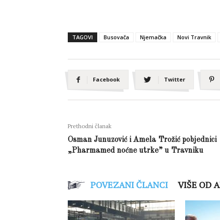
TAGOVI
Busovača
Njemačka
Novi Travnik
Facebook
Twitter
Prethodni članak
Osman Junuzović i Amela Trožić pobjednici
„Pharmamed noćne utrke” u Travniku
POVEZANI ČLANCI
VIŠE OD 