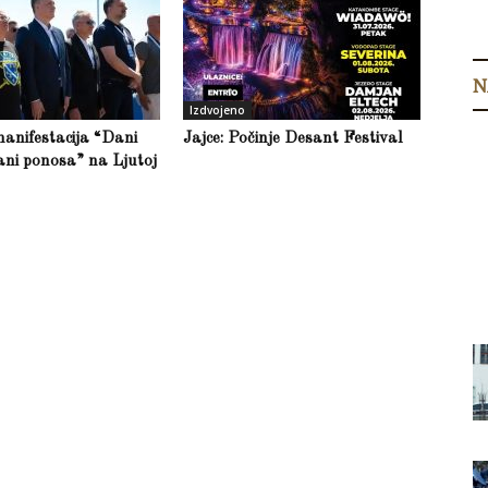
N
Izdvojeno
anifestacija “Dani
Jajce: Počinje Desant Festival
ani ponosa” na Ljutoj