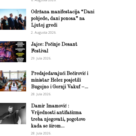
Održana manifestacija “Dani
pobjede, dani ponosa” na
Ljutoj gredi
2. Augusta 2026.
Jajce: Počinje Desant
Festival
29. Jula 2026.
Predsjedavajući Bečirović i
ministar Helez posjetili
Bugojno i Gornji Vakuf –...
28. Jula 2026.
Damir Imamović :
Vrijednosti antifašizma
treba njegovati, pogotovo
kada se širom...
28. Jula 2026.