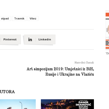
otpad
Travnik
Vitez
Pinterest
Linkedin
“D
Naredni članak
Art simpozijum 2019: Umjetnici iz BiH,
Rusije i Ukrajine na Vlašiću
AUTORA