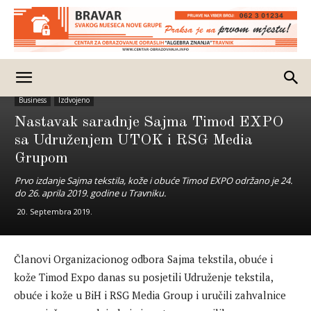
Business
Izdvojeno
Nastavak saradnje Sajma Timod EXPO
sa Udruženjem UTOK i RSG Media
Grupom
Prvo izdanje Sajma tekstila, kože i obuće Timod EXPO održano je 24.
do 26. aprila 2019. godine u Travniku.
20. Septembra 2019.
Članovi Organizacionog odbora Sajma tekstila, obuće i
kože Timod Expo danas su posjetili Udruženje tekstila,
obuće i kože u BiH i RSG Media Group i uručili zahvalnice