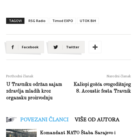
TAGOVI
RSG Radio
Timod EXPO
UTOK BiH
Facebook
Twitter
Prethodni članak
Naredni članak
U Travniku održan sajam
Kaliopi gošća ovogodišnjeg
zdravlja mladih kroz
8. Acoustic festa Travnik
organsku proizvodnju
POVEZANI ČLANCI
VIŠE OD AUTORA
Komandant NATO Štaba Sarajevo i