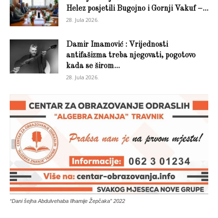
Helez posjetili Bugojno i Gornji Vakuf –...
28. Jula 2026.
Damir Imamović : Vrijednosti
antifašizma treba njegovati, pogotovo
kada se širom...
28. Jula 2026.
“Dani šejha Abdulvehaba Ilhamije Žepčaka” 2022