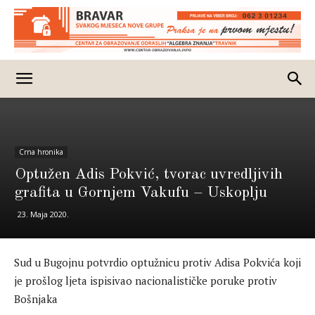
Crna hronika
Optužen Adis Pokvić, tvorac uvredljivih
grafita u Gornjem Vakufu – Uskoplju
23. Maja 2020.
Sud u Bugojnu potvrdio optužnicu protiv Adisa Pokvića koji
je prošlog ljeta ispisivao nacionalističke poruke protiv
Bošnjaka