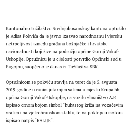
Kantonalno tužilaštvo Srednjobosanskog kantona optužilo
je Adisa Pokvića da je javno izazvao narodnosnu i vjersku
netrpeljivost između građana bošnjačke i hrvatske
nacionalnosti koji žive na području općine Gornji Vakuf-
Uskoplje. Optužnicu je u cijelosti potvrdio Općinski sud u
Bugojnu, saopćeno je danas iz Tužilaštva SBK.
Optužnicom se pokviću stavlja na teret da je 5. avgusta
2019. godine u ranim jutarnjim satima u mjestu Krupa bb,
općina Gornji Vakuf-Uskoplje, na vozilu vlasništvo A.P.
ispisao crnom bojom simbol “kukastog križa na vozačevim
vratim i na vjetrobranskom staklu, te na poklopcu motora
ispisao natpis “BALIJE“.