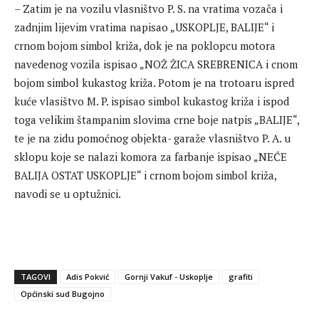
– Zatim je na vozilu vlasništvo P. S. na vratima vozača i
zadnjim lijevim vratima napisao „USKOPLJE, BALIJE“ i
crnom bojom simbol križa, dok je na poklopcu motora
navedenog vozila ispisao „NOŽ ŽICA SREBRENICA i cnom
bojom simbol kukastog križa. Potom je na trotoaru ispred
kuće vlasištvo M. P. ispisao simbol kukastog križa i ispod
toga velikim štampanim slovima crne boje natpis „BALIJE“,
te je na zidu pomoćnog objekta- garaže vlasništvo P. A. u
sklopu koje se nalazi komora za farbanje ispisao „NEĆE
BALIJA OSTAT USKOPLJE“ i crnom bojom simbol križa,
navodi se u optužnici.
TAGOVI
Adis Pokvić
Gornji Vakuf - Uskoplje
grafiti
Općinski sud Bugojno