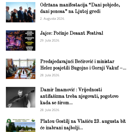
Održana manifestacija “Dani pobjede,
dani ponosa” na Ljutoj gredi
2. Augusta 2026.
Jajce: Počinje Desant Festival
29. Jula 2026.
Predsjedavajući Bečirović i ministar
Helez posjetili Bugojno i Gornji Vakuf –...
28. Jula 2026.
Damir Imamović : Vrijednosti
antifašizma treba njegovati, pogotovo
kada se širom...
28. Jula 2026.
Platou Gostilj na Vlašiću 23. augusta bit
će izabrani najbolji...