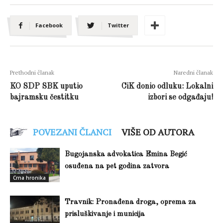
Facebook
Twitter
Prethodni članak
Naredni članak
KO SDP SBK uputio
CiK donio odluku: Lokalni
bajramsku čestitku
izbori se odgađaju!
POVEZANI ČLANCI
VIŠE OD AUTORA
Bugojanska advokatica Emina Begić
osuđena na pet godina zatvora
Crna hronika
Travnik: Pronađena droga, oprema za
prisluškivanje i municija