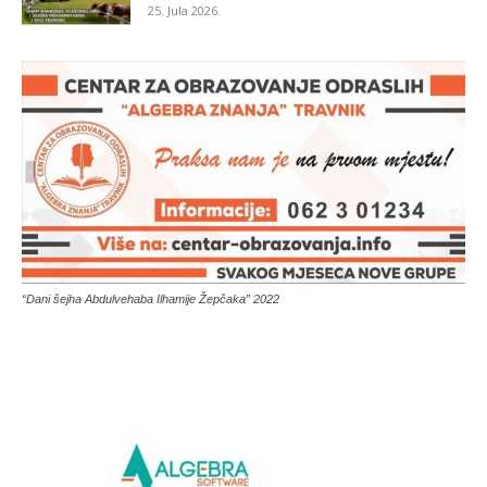
25. Jula 2026.
“Dani šejha Abdulvehaba Ilhamije Žepčaka” 2022