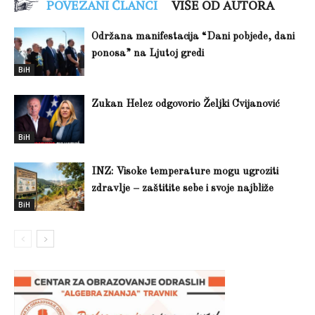
POVEZANI ČLANCI
VIŠE OD AUTORA
Održana manifestacija “Dani pobjede, dani
ponosa” na Ljutoj gredi
BiH
Zukan Helez odgovorio Željki Cvijanović
BiH
INZ: Visoke temperature mogu ugroziti
zdravlje – zaštitite sebe i svoje najbliže
BiH