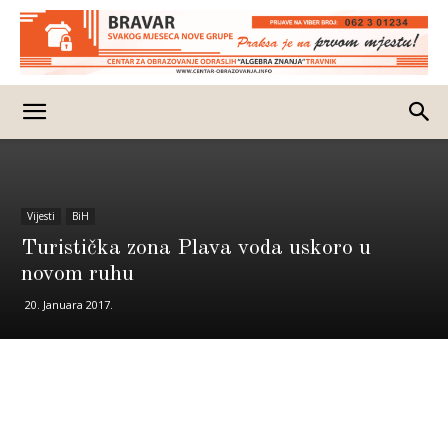
Vijesti
BiH
Turistička zona Plava voda uskoro u
novom ruhu
20. Januara 2017.