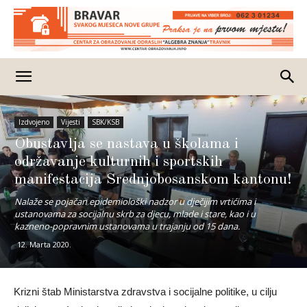
Izdvojeno
Vijesti
SBK/KSB
Obustavlja se nastava u školama i
održavanje kulturnih i sportskih
manifestacija Srednjobosanskom kantonu!
Nalaže se pojačan epidemiološki nadzor u dječijim vrtićima i
ustanovama za socijalnu skrb za djecu, mlade i stare, kao i u
kazneno-popravnim ustanovama u trajanju od 15 dana.
12. Marta 2020.
Krizni štab Ministarstva zdravstva i socijalne politike, u cilju