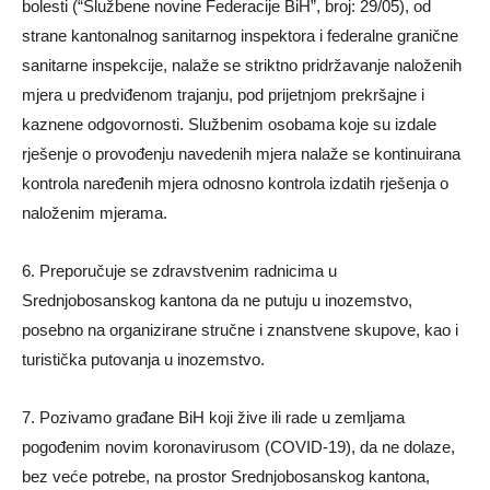
bolesti (“Službene novine Federacije BiH”, broj: 29/05), od
strane kantonalnog sanitarnog inspektora i federalne granične
sanitarne inspekcije, nalaže se striktno pridržavanje naloženih
mjera u predviđenom trajanju, pod prijetnjom prekršajne i
kaznene odgovornosti. Službenim osobama koje su izdale
rješenje o provođenju navedenih mjera nalaže se kontinuirana
kontrola naređenih mjera odnosno kontrola izdatih rješenja o
naloženim mjerama.
6. Preporučuje se zdravstvenim radnicima u
Srednjobosanskog kantona da ne putuju u inozemstvo,
posebno na organizirane stručne i znanstvene skupove, kao i
turistička putovanja u inozemstvo.
7. Pozivamo građane BiH koji žive ili rade u zemljama
pogođenim novim koronavirusom (COVID-19), da ne dolaze,
bez veće potrebe, na prostor Srednjobosanskog kantona,