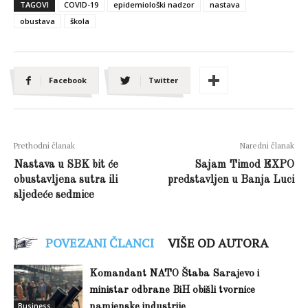
TAGOVI
COVID-19
epidemiološki nadzor
nastava
obustava
škola
Facebook
Twitter
Prethodni članak
Naredni članak
Nastava u SBK bit će
Sajam Timod EXPO
obustavljena sutra ili
predstavljen u Banja Luci
sljedeće sedmice
POVEZANI ČLANCI
VIŠE OD AUTORA
Komandant NATO Štaba Sarajevo i
ministar odbrane BiH obišli tvornice
Business
namjenske industrije