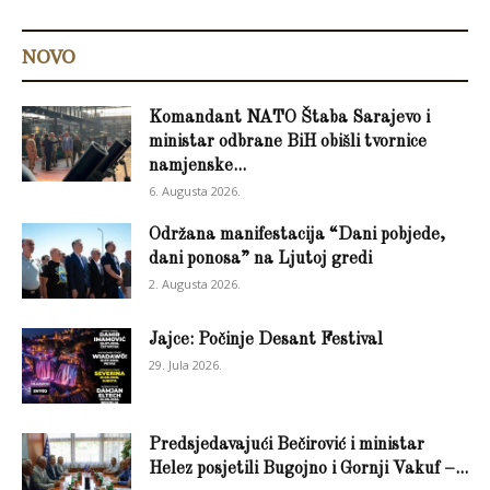
NOVO
Komandant NATO Štaba Sarajevo i
ministar odbrane BiH obišli tvornice
namjenske...
6. Augusta 2026.
Održana manifestacija “Dani pobjede,
dani ponosa” na Ljutoj gredi
2. Augusta 2026.
Jajce: Počinje Desant Festival
29. Jula 2026.
Predsjedavajući Bečirović i ministar
Helez posjetili Bugojno i Gornji Vakuf –...