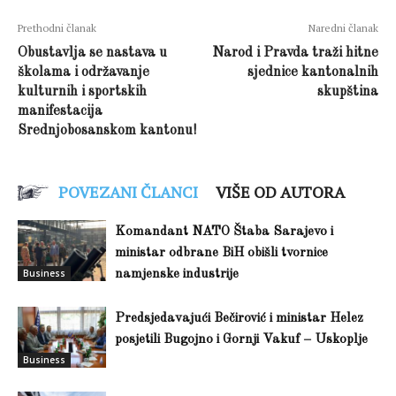
Prethodni članak
Naredni članak
Obustavlja se nastava u
Narod i Pravda traži hitne
školama i održavanje
sjednice kantonalnih
kulturnih i sportskih
skupština
manifestacija
Srednjobosanskom kantonu!
POVEZANI ČLANCI
VIŠE OD AUTORA
Komandant NATO Štaba Sarajevo i
ministar odbrane BiH obišli tvornice
Business
namjenske industrije
Predsjedavajući Bečirović i ministar Helez
posjetili Bugojno i Gornji Vakuf – Uskoplje
Business