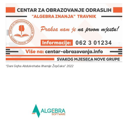
“Dani šejha Abdulvehaba Ilhamije Žepčaka” 2022