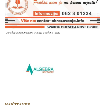
“Dani šejha Abdulvehaba Ilhamije Žepčaka” 2022
NAJČITANIJE