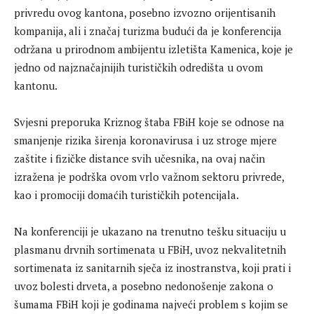
privredu ovog kantona, posebno izvozno orijentisanih
kompanija, ali i značaj turizma budući da je konferencija
održana u prirodnom ambijentu izletišta Kamenica, koje je
jedno od najznačajnijih turističkih odredišta u ovom
kantonu.
Svjesni preporuka Kriznog štaba FBiH koje se odnose na
smanjenje rizika širenja koronavirusa i uz stroge mjere
zaštite i fizičke distance svih učesnika, na ovaj način
izražena je podrška ovom vrlo važnom sektoru privrede,
kao i promociji domaćih turističkih potencijala.
Na konferenciji je ukazano na trenutno tešku situaciju u
plasmanu drvnih sortimenata u FBiH, uvoz nekvalitetnih
sortimenata iz sanitarnih sječa iz inostranstva, koji prati i
uvoz bolesti drveta, a posebno nedonošenje zakona o
šumama FBiH koji je godinama najveći problem s kojim se