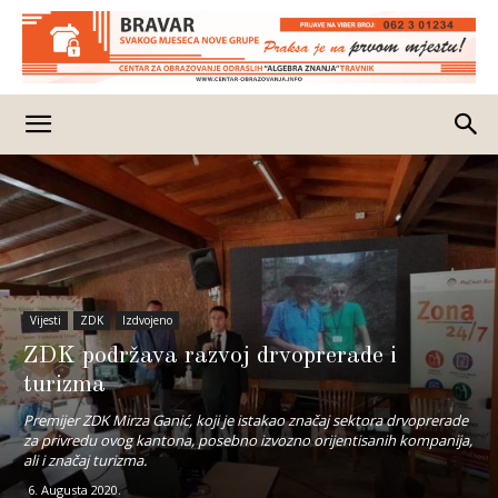
Vijesti
ZDK
Izdvojeno
ZDK podržava razvoj drvoprerade i
turizma
Premijer ZDK Mirza Ganić, koji je istakao značaj sektora drvoprerade
za privredu ovog kantona, posebno izvozno orijentisanih kompanija,
ali i značaj turizma.
6. Augusta 2020.