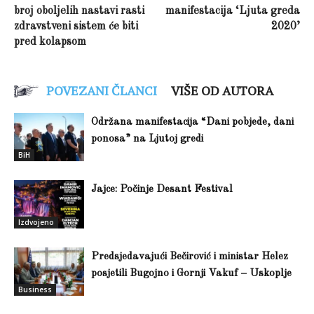
broj oboljelih nastavi rasti
manifestacija ‘Ljuta greda
zdravstveni sistem će biti
2020’
pred kolapsom
POVEZANI ČLANCI
VIŠE OD AUTORA
Održana manifestacija “Dani pobjede, dani
ponosa” na Ljutoj gredi
BiH
Jajce: Počinje Desant Festival
Izdvojeno
Predsjedavajući Bečirović i ministar Helez
posjetili Bugojno i Gornji Vakuf – Uskoplje
Business