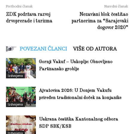
Prethodni članak
Naredni članak
ZDK podržava razvoj
Nezavisni blok čestitao
drvoprerade i turizma
partnerima za “Sarajevski
dogovor 2020”
POVEZANI ČLANCI
VIŠE OD AUTORA
Gornji Vakuf – Uskoplje: Obnovljeno
Partizansko groblje
Izdvojeno
Ajvatovica 2026: U Donjem Vakufu
priređen tradicionalni doček za konjanike
Izdvojeno
Uskrsna čestitka Kantonalnog odbora
SDP SBK/KSB
Izdvojeno