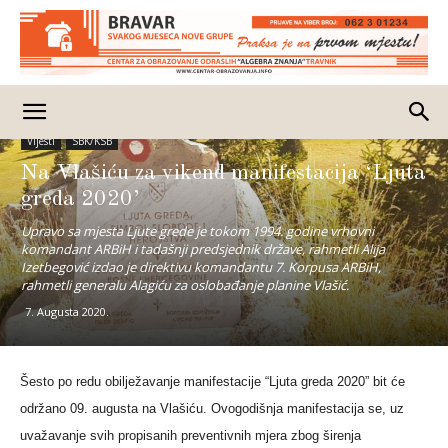
Vijesti
SBK/KSB
Na Vlašiću za vikend manifestacija ‘Ljuta
greda 2020’
Upravo sa mjesta Ljute grede je tokom 1994. godine vrhovni
komandant ARBiH i tadašnji predsjednik države, rahmetli Alija
Izetbegović izdao je direktivu komandantu 7. Korpusa ARBiH,
rahmetli generalu Alagiću za oslobađanje planine Vlašić.
7. Augusta 2020.
Šesto po redu obilježavanje manifestacije “Ljuta greda 2020” bit će
održano 09. augusta na Vlašiću.
Ovogodišnja manifestacija se, uz
uvažavanje svih propisanih preventivnih mjera zbog širenja