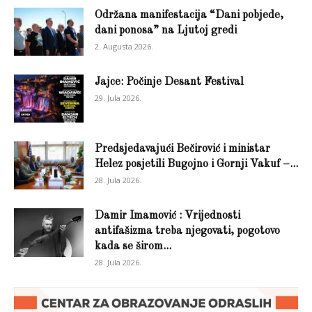
Održana manifestacija “Dani pobjede,
dani ponosa” na Ljutoj gredi
2. Augusta 2026.
Jajce: Počinje Desant Festival
29. Jula 2026.
Predsjedavajući Bečirović i ministar
Helez posjetili Bugojno i Gornji Vakuf –...
28. Jula 2026.
Damir Imamović : Vrijednosti
antifašizma treba njegovati, pogotovo
kada se širom...
28. Jula 2026.