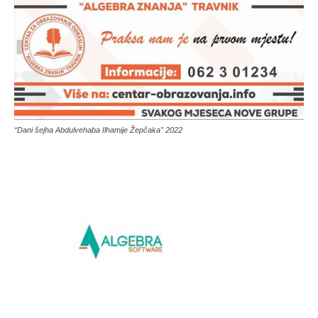
“Dani šejha Abdulvehaba Ilhamije Žepčaka” 2022