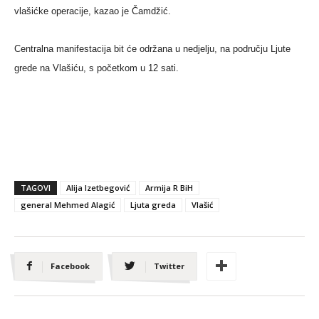
vlašićke operacije, kazao je Čamdžić.
Centralna manifestacija bit će održana u nedjelju, na području Ljute
grede na Vlašiću, s početkom u 12 sati.
TAGOVI
Alija Izetbegović
Armija R BiH
general Mehmed Alagić
Ljuta greda
Vlašić
Facebook
Twitter