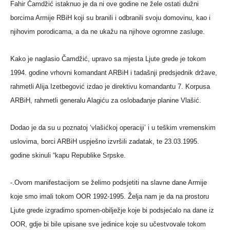
Fahir Čamdžić istaknuo je da ni ove godine ne žele ostati dužni
borcima Armije RBiH koji su branili i odbranili svoju domovinu, kao i
njihovim porodicama, a da ne ukažu na njihove ogromne zasluge.
Kako je naglasio Čamdžić, upravo sa mjesta Ljute grede je tokom
1994. godine vrhovni komandant ARBiH i tadašnji predsjednik države,
rahmetli Alija Izetbegović izdao je direktivu komandantu 7. Korpusa
ARBiH, rahmetli generalu Alagiću za oslobađanje planine Vlašić.
Dodao je da su u poznatoj ‘vlašićkoj operaciji’ i u teškim vremenskim
uslovima, borci ARBiH uspješno izvršili zadatak, te 23.03.1995.
godine skinuli “kapu Republike Srpske.
-.Ovom manifestacijom se želimo podsjetiti na slavne dane Armije
koje smo imali tokom OOR 1992-1995. Želja nam je da na prostoru
Ljute grede izgradimo spomen-obilježje koje bi podsjećalo na dane iz
OOR, gdje bi bile upisane sve jedinice koje su učestvovale tokom