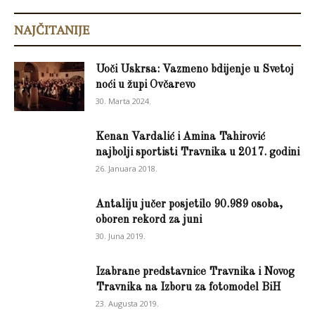
NAJČITANIJE
Uoči Uskrsa: Vazmeno bdijenje u Svetoj
noći u župi Ovčarevo
30. Marta 2024.
Kenan Vardalić i Amina Tahirović
najbolji sportisti Travnika u 2017. godini
26. Januara 2018.
Antaliju jučer posjetilo 90.989 osoba,
oboren rekord za juni
30. Juna 2019.
Izabrane predstavnice Travnika i Novog
Travnika na Izboru za fotomodel BiH
23. Augusta 2019.