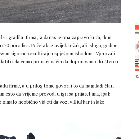
rala i gradila firma, a danas je ona zapravo kuća, dom.
 20 porodica. Početak je uvijek težak, ali sloga, godine
 sasvim sigurno rezultiraju uspješnim ishodom. Vjerovali
platiti i da ćemo pronaći način da doprinosimo društvu u
“D
radu firme, a u prilog tome govori i to da najmlađi član
mjesto da vrijeme provodi u igri sa prijateljima, ipak
nimalo neobično vidjeti da vozi villjuškar i slaže