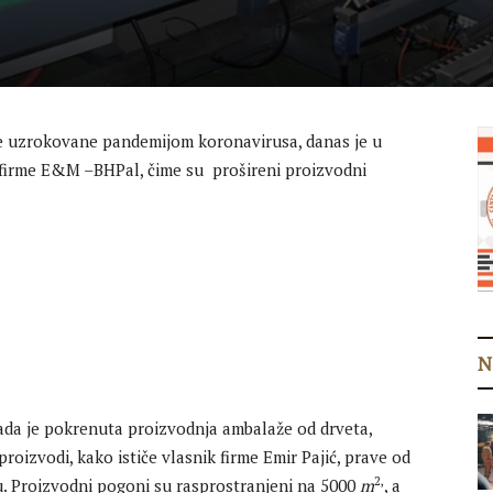
e uzrokovane pandemijom koronavirusa, danas je u
 firme E&M –BHPal, čime su prošireni proizvodni
N
ada je pokrenuta proizvodnja ambalaže od drveta,
roizvodi, kako ističe vlasnik firme Emir Pajić, prave od
2,
u. Proizvodni pogoni su rasprostranjeni na 5000
m
, a