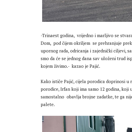
-Trinaest godina, vrijedno i marljivo se stva
Dom, pod čijem okriljem se prehranjuje preko
upornog rada, odricanja i zajednički ciljevi,
smo da će se jednog dana sav uloženi trud is
kojem živimo.- kazao je Pajić.
Kako ističe Pajić, cijela porodica doprinosi u 
porodice, Irfan koji ima samo 12 godina, koji u
samostalno obavlja brojne zadatke, te ga nije 
palete.