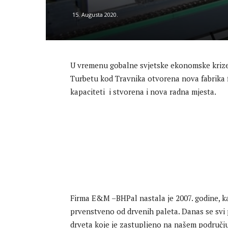
15. Augusta 2020.
U vremenu gobalne svjetske ekonomske kriz
Turbetu kod Travnika otvorena nova fabrika
kapaciteti i stvorena i nova radna mjesta.
Firma E&M –BHPal nastala je 2007. godine, k
prvenstveno od drvenih paleta. Danas se svi p
drveta koje je zastupljeno na našem područj