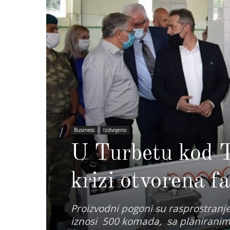
Business
Izdvojeno
U Turbetu kod T
krizi otvorena f
Proizvodni pogoni su rasprostranj
iznosi 500 komada, sa planirani