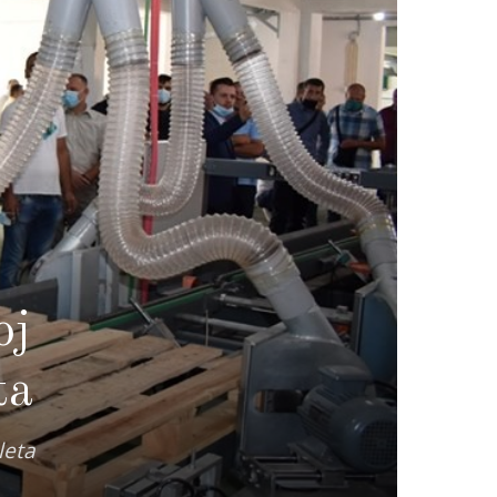
oj
ta
aleta