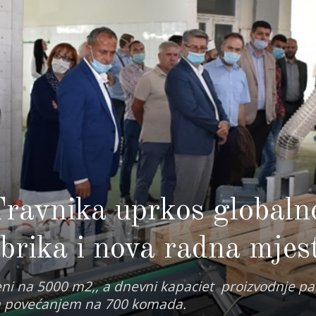
ravnika uprkos globaln
abrika i nova radna mjes
eni na 5000 m2,, a dnevni kapaciet proizvodnje p
m povećanjem na 700 komada.