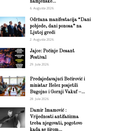
namjenske...
6. Augusta 2026.
Održana manifestacija “Dani
pobjede, dani ponosa” na
Ljutoj gredi
2. Augusta 2026.
Jajce: Počinje Desant
Festival
29. Jula 2026.
Predsjedavajući Bečirović i
ministar Helez posjetili
Bugojno i Gornji Vakuf –...
28. Jula 2026.
Damir Imamović :
Vrijednosti antifašizma
treba njegovati, pogotovo
kada se širom...