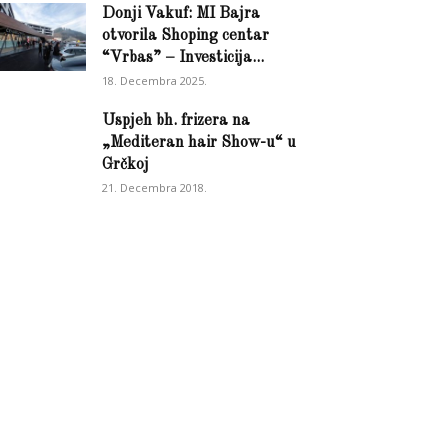
Donji Vakuf: MI Bajra
otvorila Shoping centar
“Vrbas” – Investicija...
18. Decembra 2025.
Uspjeh bh. frizera na
„Mediteran hair Show-u“ u
Grčkoj
21. Decembra 2018.