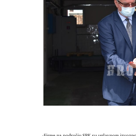
-Firme na području SBK su uglavnom izvozno