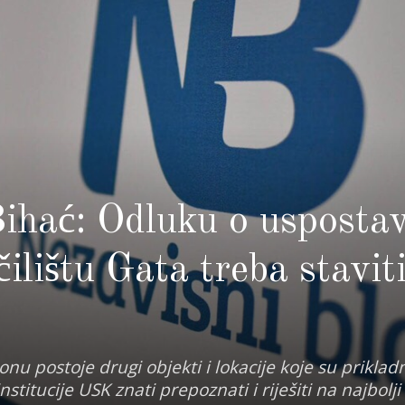
ihać: Odluku o uspostav
̌ilištu Gata treba stavit
u postoje drugi objekti i lokacije koje su prikladn
titucije USK znati prepoznati i riješiti na najbolji