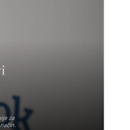
i
i
ije za
 način.