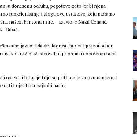
 raniju donesenu odluku, pogotovo zato jer bi njena
arno funkcionisanje i ulogu ove ustanove, koju moramo
h na našem kantonu i šire. – izjavio je Nazif Ćehajić,
ka Bihać.
eštavamo javnost da direktorica, kao ni Upravni odbor
ani i na koji način učestvovali u pripremi i donošenju takve
i objekti i lokacije koje su prikladnije za ovu namjenu i
ati i riješiti na najbolji način.
visni blok