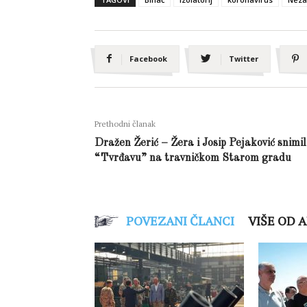
Facebook
Twitter
Prethodni članak
Dražen Žerić – Žera i Josip Pejaković snimil
“Tvrđavu” na travničkom Starom gradu
POVEZANI ČLANCI
VIŠE OD 