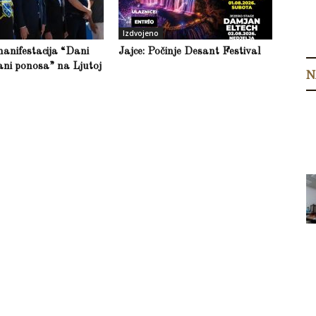
Izdvojeno
anifestacija “Dani
Jajce: Počinje Desant Festival
ani ponosa” na Ljutoj
N