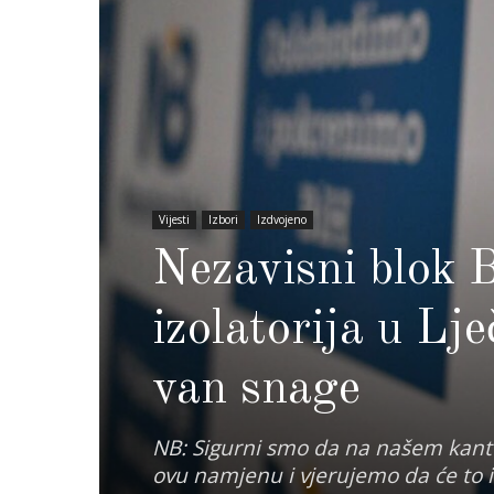
Vijesti
Izbori
Izdvojeno
Nezavisni blok B
izolatorija u Ljec
van snage
NB: Sigurni smo da na našem kanton
ovu namjenu i vjerujemo da će to ins