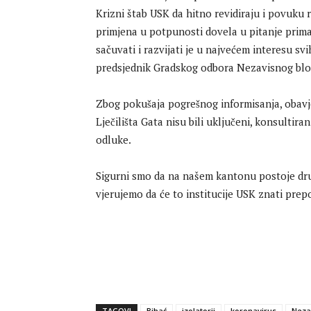
Krizni štab USK da hitno revidiraju i povuku
primjena u potpunosti dovela u pitanje prim
sačuvati i razvijati je u najvećem interesu svi
predsjednik Gradskog odbora Nezavisnog blo
Zbog pokušaja pogrešnog informisanja, obavj
Lječilišta Gata nisu bili uključeni, konsultir
odluke.
Sigurni smo da na našem kantonu postoje drug
vjerujemo da će to institucije USK znati prepozn
TAGOVI
Bihać
izolatorij
koronavirus
Neza