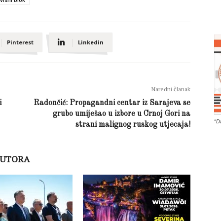
Pinterest
Linkedin
Naredni članak
i
Radončić: Propagandni centar iz Sarajeva se
grubo umiješao u izbore u Crnoj Gori na
“D
strani malignog ruskog utjecaja!
AUTORA