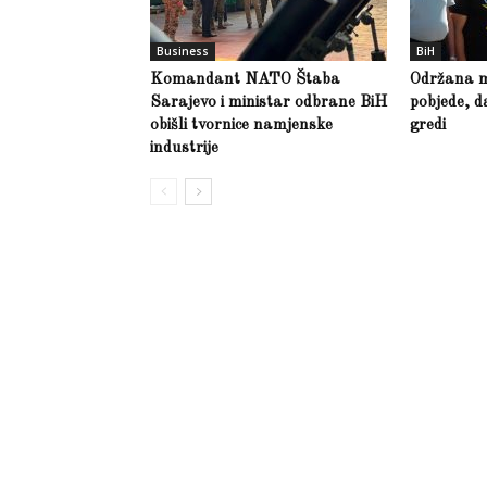
Business
BiH
Komandant NATO Štaba
Održana m
Sarajevo i ministar odbrane BiH
pobjede, d
obišli tvornice namjenske
gredi
industrije