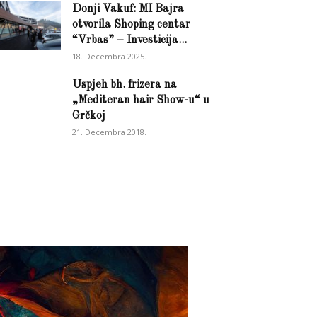
Donji Vakuf: MI Bajra
otvorila Shoping centar
“Vrbas” – Investicija...
18. Decembra 2025.
Uspjeh bh. frizera na
„Mediteran hair Show-u“ u
Grčkoj
21. Decembra 2018.