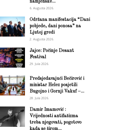
namjenske...
6. Augusta 2026.
Održana manifestacija “Dani
pobjede, dani ponosa” na
Ljutoj gredi
2. Augusta 2026.
Jajce: Počinje Desant
Festival
29. Jula 2026.
Predsjedavajući Bečirović i
ministar Helez posjetili
Bugojno i Gornji Vakuf –...
28. Jula 2026.
Damir Imamović :
Vrijednosti antifašizma
treba njegovati, pogotovo
kada se širom...