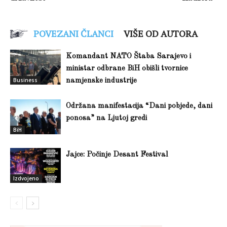
POVEZANI ČLANCI
VIŠE OD AUTORA
Komandant NATO Štaba Sarajevo i
ministar odbrane BiH obišli tvornice
Business
namjenske industrije
Održana manifestacija “Dani pobjede, dani
ponosa” na Ljutoj gredi
BiH
Jajce: Počinje Desant Festival
Izdvojeno