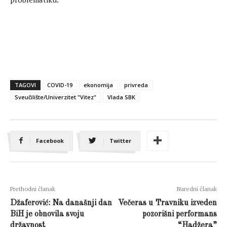
TAGOVI
COVID-19
ekonomija
privreda
Sveučilište/Univerzitet "Vitez"
Vlada SBK
Facebook
Twitter
Prethodni članak
Naredni članak
Džaferović: Na današnji dan
Večeras u Travniku izveden
BiH je obnovila svoju
pozorišni performans
državnost
“Hadžera”