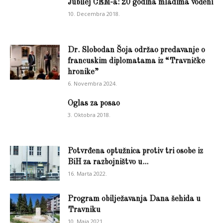
Jubilej CEM-a: 20 godina mladima vođeni
10. Decembra 2018.
Dr. Slobodan Šoja održao predavanje o
francuskim diplomatama iz “Travničke
hronike”
6. Novembra 2024.
Oglas za posao
3. Oktobra 2018.
Potvrđena optužnica protiv tri osobe iz
BiH za razbojništvo u...
16. Marta 2022.
Program obilježavanja Dana šehida u
Travniku
10. Maja 2021.