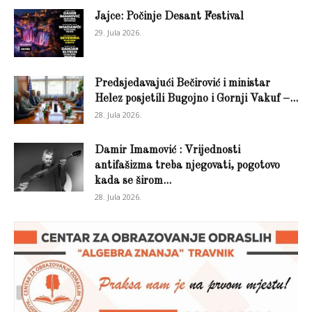
Jajce: Počinje Desant Festival
29. Jula 2026.
Predsjedavajući Bečirović i ministar
Helez posjetili Bugojno i Gornji Vakuf –...
28. Jula 2026.
Damir Imamović : Vrijednosti
antifašizma treba njegovati, pogotovo
kada se širom...
28. Jula 2026.