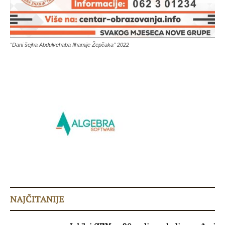
“Dani šejha Abdulvehaba Ilhamije Žepčaka” 2022
NAJČITANIJE