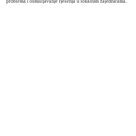
problema i osmišljavanje rješenja u lokalnim zajednicama.