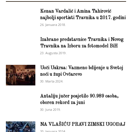
Kenan Vardalić i Amina Tahirović
najbolji sportisti Travnika u 2017. godini
26. Januara 2018.
Izabrane predstavnice Travnika i Novog
Travnika na Izboru za fotomodel BiH
23. Augusta 2019.
Uoči Uskrsa: Vazmeno bdijenje u Svetoj
noći u župi Ovčarevo
30. Marta 2024.
Antaliju jučer posjetilo 90.989 osoba,
oboren rekord za juni
30. Juna 2019.
NA VLAŠIĆU PRAVI ZIMSKI UGOĐAJ
20. Januara 2024.