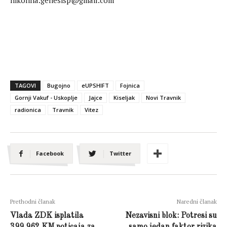
nikolina.genesisp@gmail.com
TAGOVI
Bugojno
eUPSHIFT
Fojnica
Gornji Vakuf - Uskoplje
Jajce
Kiseljak
Novi Travnik
radionica
Travnik
Vitez
Facebook
Twitter
Prethodni članak
Naredni članak
Vlada ZDK isplatila
Nezavisni blok: Potresi su