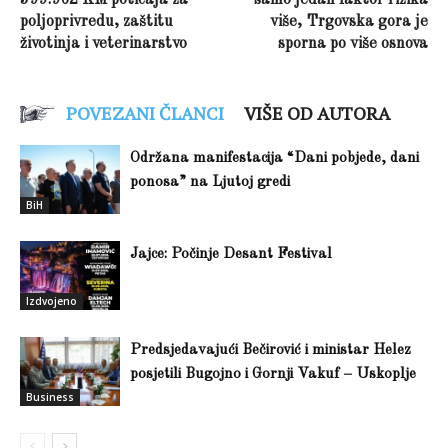
399.962 KM poticaja za
samo jedan faktor rizika
poljoprivredu, zaštitu
više, Trgovska gora je
životinja i veterinarstvo
sporna po više osnova
POVEZANI ČLANCI
VIŠE OD AUTORA
Održana manifestacija “Dani pobjede, dani
ponosa” na Ljutoj gredi
BiH
Jajce: Počinje Desant Festival
Izdvojeno
Predsjedavajući Bečirović i ministar Helez
posjetili Bugojno i Gornji Vakuf – Uskoplje
Business