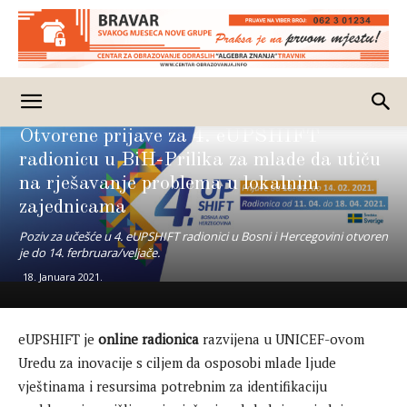
Posao
Obavještenja - Oglasi
Izdvojeno
Otvorene prijave za 4. eUPSHIFT
radionicu u BiH-Prilika za mlade da utiču
na rješavanje problema u lokalnim
zajednicama
Poziv za učešće u 4. eUPSHIFT radionici u Bosni i Hercegovini otvoren
je do 14. ferbruara/veljače.
18. Januara 2021.
eUPSHIFT je
online radionica
razvijena u UNICEF-ovom
Uredu za inovacije s ciljem da osposobi mlade ljude
vještinama i resursima potrebnim za identifikaciju