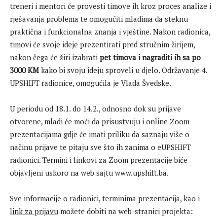
treneri i mentori će provesti timove ih kroz proces analize i
rješavanja problema te omogućiti mladima da steknu
praktična i funkcionalna znanja i vještine. Nakon radionica,
timovi će svoje ideje prezentirati pred stručnim žirijem,
nakon čega će žiri izabrati
pet timova i nagraditi ih sa po
3000 KM
kako bi svoju ideju sproveli u djelo. Održavanje 4.
UPSHIFT radionice, omogućila je Vlada Švedske.
U periodu od 18.1. do 14.2., odnosno dok su prijave
otvorene, mladi će moći da prisustvuju i online Zoom
prezentacijama gdje će imati priliku da saznaju više o
načinu prijave te pitaju sve što ih zanima o eUPSHIFT
radionici. Termini i linkovi za Zoom prezentacije biće
objavljeni uskoro na web sajtu www.upshift.ba.
Sve informacije o radionici, terminima prezentacija, kao i
link za prijavu
možete dobiti na web-stranici projekta: