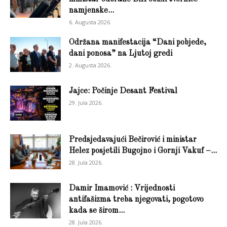
namjenske...
6. Augusta 2026.
Održana manifestacija “Dani pobjede,
dani ponosa” na Ljutoj gredi
2. Augusta 2026.
Jajce: Počinje Desant Festival
29. Jula 2026.
Predsjedavajući Bečirović i ministar
Helez posjetili Bugojno i Gornji Vakuf –...
28. Jula 2026.
Damir Imamović : Vrijednosti
antifašizma treba njegovati, pogotovo
kada se širom...
28. Jula 2026.