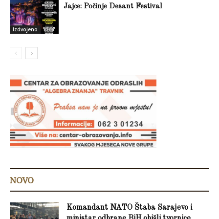
Jajce: Počinje Desant Festival
Izdvojeno
NOVO
Komandant NATO Štaba Sarajevo i
ministar odbrane BiH obišli tvornice