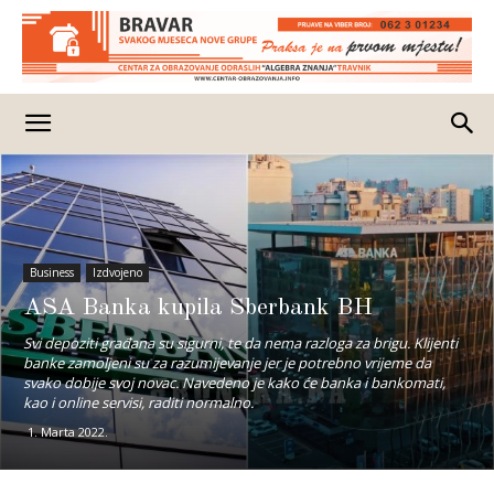
Business
Izdvojeno
ASA Banka kupila Sberbank BH
Svi depoziti građana su sigurni, te da nema razloga za brigu. Klijenti
banke zamoljeni su za razumijevanje jer je potrebno vrijeme da
svako dobije svoj novac. Navedeno je kako će banka i bankomati,
kao i online servisi, raditi normalno.
1. Marta 2022.