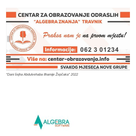
“Dani šejha Abdulvehaba Ilhamije Žepčaka” 2022