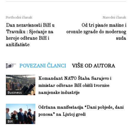
Prethodni članak
Naredni članak
Dan nezavisnosti BiH u
Od tri pisaće mašine i
Travniku : Sjećanje na
oronule zgrade do modernog
heroje odbrane BiH i
suda
anitifašiste
POVEZANI ČLANCI
VIŠE OD AUTORA
Komandant NATO Štaba Sarajevo i
ministar odbrane BiH obišli tvornice
Business
namjenske industrije
Održana manifestacija “Dani pobjede, dani
ponosa” na Ljutoj gredi
BiH