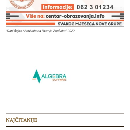
“Dani šejha Abdulvehaba Ilhamije Žepčaka” 2022
NAJČITANIJE