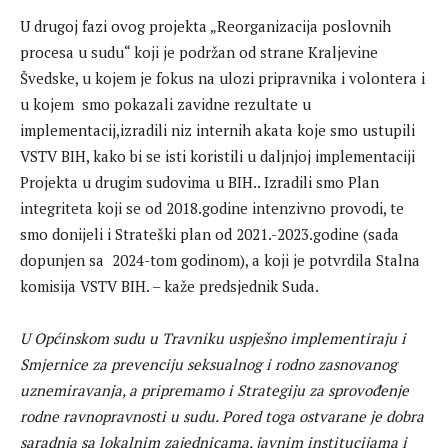
U drugoj fazi ovog projekta „Reorganizacija poslovnih
procesa u sudu“ koji je podržan od strane Kraljevine
Švedske, u kojem je fokus na ulozi pripravnika i volontera i
u kojem smo pokazali zavidne rezultate u
implementacij,izradili niz internih akata koje smo ustupili
VSTV BIH, kako bi se isti koristili u daljnjoj implementaciji
Projekta u drugim sudovima u BIH.. Izradili smo Plan
integriteta koji se od 2018.godine intenzivno provodi, te
smo donijeli i Strateški plan od 2021.-2023.godine (sada
dopunjen sa 2024-tom godinom), a koji je potvrdila Stalna
komisija VSTV BIH. – kaže predsjednik Suda.
U Općinskom sudu u Travniku uspješno implementiraju i
Smjernice za prevenciju seksualnog i rodno zasnovanog
uznemiravanja, a pripremamo i Strategiju za sprovođenje
rodne ravnopravnosti u sudu. Pored toga ostvarane je dobra
saradnja sa lokalnim zajednicama, javnim institucijama i