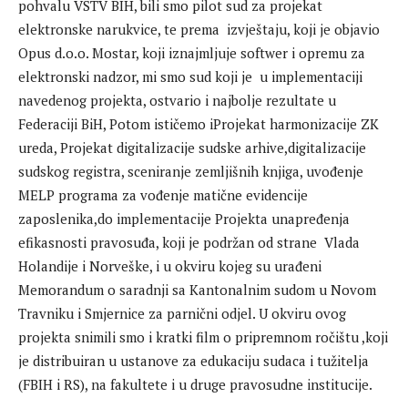
pohvalu VSTV BIH, bili smo pilot sud za projekat
elektronske narukvice, te prema izvještaju, koji je objavio
Opus d.o.o. Mostar, koji iznajmljuje softwer i opremu za
elektronski nadzor, mi smo sud koji je u implementaciji
navedenog projekta, ostvario i najbolje rezultate u
Federaciji BiH, Potom ističemo iProjekat harmonizacije ZK
ureda, Projekat digitalizacije sudske arhive,digitalizacije
sudskog registra, sceniranje zemljišnih knjiga, uvođenje
MELP programa za vođenje matične evidencije
zaposlenika,do implementacije Projekta unapređenja
efikasnosti pravosuđa, koji je podržan od strane Vlada
Holandije i Norveške, i u okviru kojeg su urađeni
Memorandum o saradnji sa Kantonalnim sudom u Novom
Travniku i Smjernice za parnični odjel. U okviru ovog
projekta snimili smo i kratki film o pripremnom ročištu ,koji
je distribuiran u ustanove za edukaciju sudaca i tužitelja
(FBIH i RS), na fakultete i u druge pravosudne institucije.