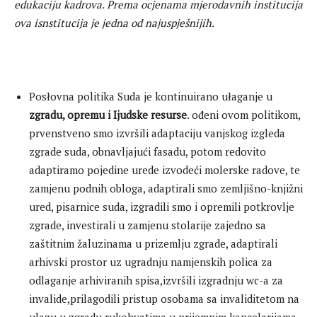
edukaciju kadrova. Prema ocjenama mjerodavnih institucija
ova isnstitucija je jedna od najuspješnijih.
Posłovna politika Suda je kontinuirano ułaganje u
zgradu, opremu i Ijudske resurse
. ođeni ovom politikom,
prvenstveno smo izvršili adaptaciju vanjskog izgleda
zgrade suda, obnavljajući fasadu, potom redovito
adaptiramo pojedine urede izvodeći molerske radove, te
zamjenu podnih obloga, adaptirali smo zemljišno-knjižni
ured, pisarnice suda, izgradili smo i opremili potkrovlje
zgrade, investirali u zamjenu stolarije zajedno sa
zaštitnim žaluzinama u prizemlju zgrade, adaptirali
arhivski prostor uz ugradnju namjenskih polica za
odlaganje arhiviranih spisa,izvršili izgradnju wc-a za
invalide,prilagodili pristup osobama sa invaliditetom na