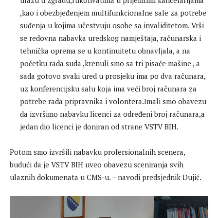
ulazu u zgradu,rukohvatima u prijemnim kancelarijama
,kao i obezbjeđenjem multifunkcionalne sale za potrebe
suđenja u kojima učestvuju osobe sa invaliditetom. Vrši
se redovna nabavka uredskog namještaja, računarska i
tehnička oprema se u kontinuitetu obnavljala, a na
početku rada suda ,krenuli smo sa tri pisaće mašine , a
sada gotovo svaki ured u prosjeku ima po dva računara,
uz konferencijsku salu koja ima veći broj računara za
potrebe rada pripravnika i volontera.Imali smo obavezu
da izvršimo nabavku licenci za određeni broj računara,a
jedan dio licenci je doniran od strane VSTV BIH.
Potom smo izvršili nabavku profersionalnih scenera,
budući da je VSTV BIH uveo obavezu sceniranja svih
ulaznih dokumenata u CMS-u. – navodi predsjednik Dujić.