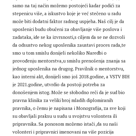
samo na taj način možemo postojeći kadar podići za
stepenicu više, a iskustvo koje je već stečeno u radu
može biti dodatni faktor radnog uspjeha. Naš cilj je da
uposlenici budu obučeni za obavljanje više poslova i
zadataka, ide se ka izvrsnosti,s ciljem da se ne dozvoli
da odsustvo nekog uposlenika zaustavi proces rada,te
smo u tom smislu donijeli nekoliko Naredbi o
provođenju mentorstva,u smislu prenošenja znanja sa
jednog uposlenika na drugog. Pravilnik o mentorstvu,
kao interni akt, donijeli smo još 2018.godine, a VSTV BIH
je 2021.godine, utvrdio da postoji potreba za
donošenjem istog. Može se słobodno reči da je sud bio
pravna klinika za veliki broj mladih diplomiranih
pravnika, o čemu je napisana i Monografija, za sve koji
su obavljali praksu u sudu u svojstvu volontera ili
pripravnika. Sa ponosom možemo istači ,da su naši
volonteri i pripravnici imenovani na više pozicija