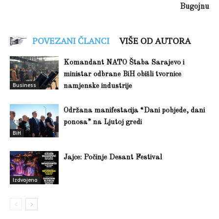
Bugojnu
POVEZANI ČLANCI
VIŠE OD AUTORA
Komandant NATO Štaba Sarajevo i
ministar odbrane BiH obišli tvornice
Business
namjenske industrije
Održana manifestacija “Dani pobjede, dani
ponosa” na Ljutoj gredi
BiH
Jajce: Počinje Desant Festival
Izdvojeno