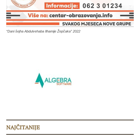
“Dani šejha Abdulvehaba Ilhamije Žepčaka” 2022
NAJČITANIJE