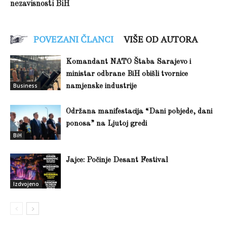
nezavisnosti BiH
POVEZANI ČLANCI
VIŠE OD AUTORA
Komandant NATO Štaba Sarajevo i
ministar odbrane BiH obišli tvornice
Business
namjenske industrije
Održana manifestacija “Dani pobjede, dani
ponosa” na Ljutoj gredi
BiH
Jajce: Počinje Desant Festival
Izdvojeno