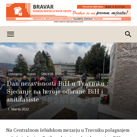
Izdvojeno
Vijesti
SBK/KSB
Dan nezavisnosti BiH u Travniku :
Sjećanje na heroje odbrane BiH i
anitifašiste
1. Marta 2022.
Na Centralnom šehidskom mezarju u Travniku polaganjem