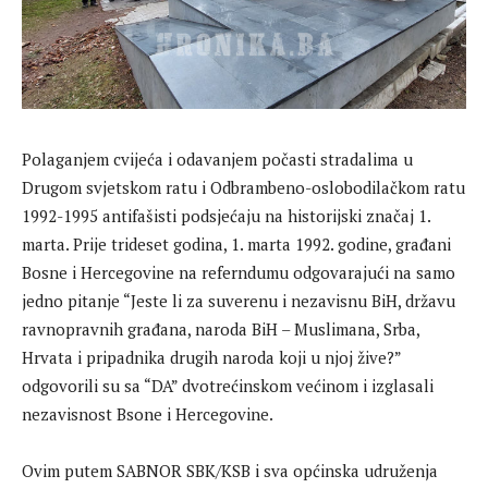
Polaganjem cvijeća i odavanjem počasti stradalima u
Drugom svjetskom ratu i Odbrambeno-oslobodilačkom ratu
1992-1995 antifašisti podsjećaju na historijski značaj 1.
marta. Prije trideset godina, 1. marta 1992. godine, građani
Bosne i Hercegovine na referndumu odgovarajući na samo
jedno pitanje “Jeste li za suverenu i nezavisnu BiH, državu
ravnopravnih građana, naroda BiH – Muslimana, Srba,
Hrvata i pripadnika drugih naroda koji u njoj žive?”
odgovorili su sa “DA” dvotrećinskom većinom i izglasali
nezavisnost Bsone i Hercegovine.
Ovim putem SABNOR SBK/KSB i sva općinska udruženja