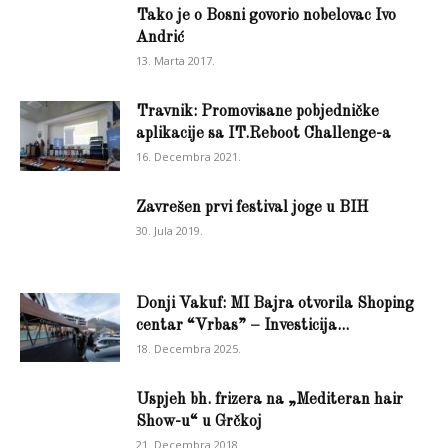
Tako je o Bosni govorio nobelovac Ivo
Andrić
13. Marta 2017.
Travnik: Promovisane pobjedničke
aplikacije sa IT.Reboot Challenge-a
16. Decembra 2021.
Zavrešen prvi festival joge u BIH
30. Jula 2019.
Donji Vakuf: MI Bajra otvorila Shoping
centar “Vrbas” – Investicija...
18. Decembra 2025.
Uspjeh bh. frizera na „Mediteran hair
Show-u“ u Grčkoj
21. Decembra 2018.