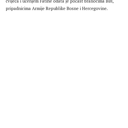
cvijeća i učenjem Fatihe odata je počast branocima BiH,
pripadnicima Armije Republike Bosne i Hercegovine.