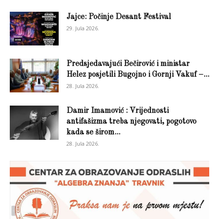
Jajce: Počinje Desant Festival
29. Jula 2026.
Predsjedavajući Bečirović i ministar
Helez posjetili Bugojno i Gornji Vakuf –...
28. Jula 2026.
Damir Imamović : Vrijednosti
antifašizma treba njegovati, pogotovo
kada se širom...
28. Jula 2026.