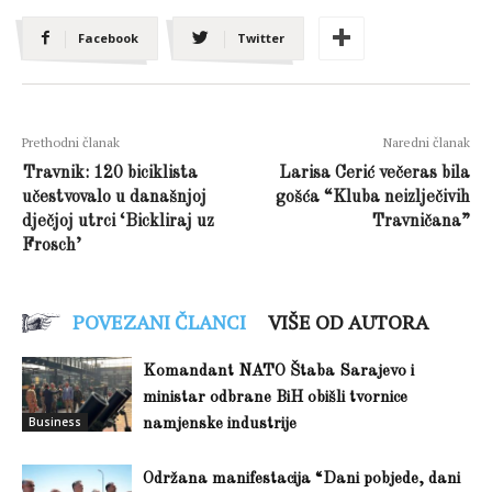
Facebook
Twitter
Prethodni članak
Naredni članak
Travnik: 120 biciklista
Larisa Cerić večeras bila
učestvovalo u današnjoj
gošća “Kluba neizlječivih
dječjoj utrci ‘Bickliraj uz
Travničana”
Frosch’
POVEZANI ČLANCI
VIŠE OD AUTORA
Komandant NATO Štaba Sarajevo i
ministar odbrane BiH obišli tvornice
Business
namjenske industrije
Održana manifestacija “Dani pobjede, dani