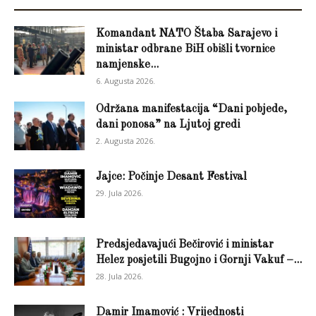
Komandant NATO Štaba Sarajevo i
ministar odbrane BiH obišli tvornice
namjenske...
6. Augusta 2026.
Održana manifestacija “Dani pobjede,
dani ponosa” na Ljutoj gredi
2. Augusta 2026.
Jajce: Počinje Desant Festival
29. Jula 2026.
Predsjedavajući Bečirović i ministar
Helez posjetili Bugojno i Gornji Vakuf –...
28. Jula 2026.
Damir Imamović : Vrijednosti