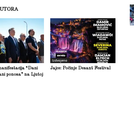
AUTORA
Izdvojeno
anifestacija “Dani
Jajce: Počinje Desant Festival
ani ponosa” na Ljutoj