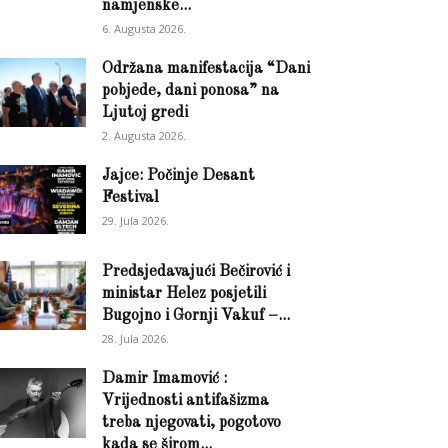
namjenske...
6. Augusta 2026.
Održana manifestacija “Dani
pobjede, dani ponosa” na
Ljutoj gredi
2. Augusta 2026.
Jajce: Počinje Desant
Festival
29. Jula 2026.
Predsjedavajući Bečirović i
ministar Helez posjetili
Bugojno i Gornji Vakuf –...
28. Jula 2026.
Damir Imamović :
Vrijednosti antifašizma
treba njegovati, pogotovo
kada se širom...