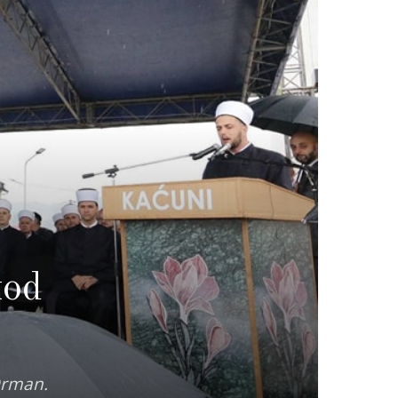
kod
Orman.