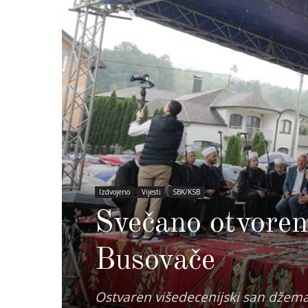
Izdvojeno
Vijesti
SBK/KSB
Svečano otvoren
Busovače
Ostvaren višedecenijski san džema