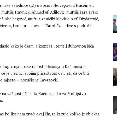
amske zajednice (IZ) u Bosni i Hercegovini Husein ef.
 muftija travnički Ahmed ef. Adilović, muftija sarajevski
f. Abdibegović, muftija zeničiki Mevludin ef. Dizdarević,
 života, kao i predstavnici Katoličke crkve s područja
lasio kako je džamija kompas i temelj duhovnog bića
 okupljanja i naše radosti. Džamija u Kaćunima je
 je vjernici svojim prisustvom oživjeti, da će biti
o mjesto. – poručio je Kavazović.
je na važnost džemata Kaćuni, kako za Muftijstvo
u.
e koliko nam znači ovaj čin, te kazuje koliko je objekat