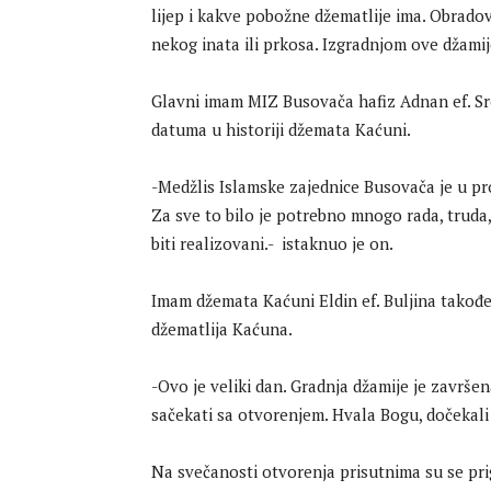
lijep i kakve pobožne džematlije ima. Obrado
nekog inata ili prkosa. Izgradnjom ove džamije
Glavni imam MIZ Busovača hafiz Adnan ef. Sre
datuma u historiji džemata Kaćuni.
-Medžlis Islamske zajednice Busovača je u pro
Za sve to bilo je potrebno mnogo rada, truda, 
biti realizovani.- istaknuo je on.
Imam džemata Kaćuni Eldin ef. Buljina također
džematlija Kaćuna.
-Ovo je veliki dan. Gradnja džamije je završe
sačekati sa otvorenjem. Hvala Bogu, dočekali s
Na svečanosti otvorenja prisutnima su se pr