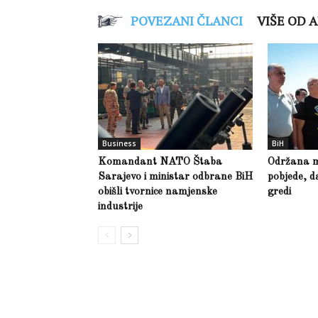
POVEZANI ČLANCI
VIŠE OD 
Business
BiH
Komandant NATO Štaba
Održana m
Sarajevo i ministar odbrane BiH
pobjede, d
obišli tvornice namjenske
gredi
industrije