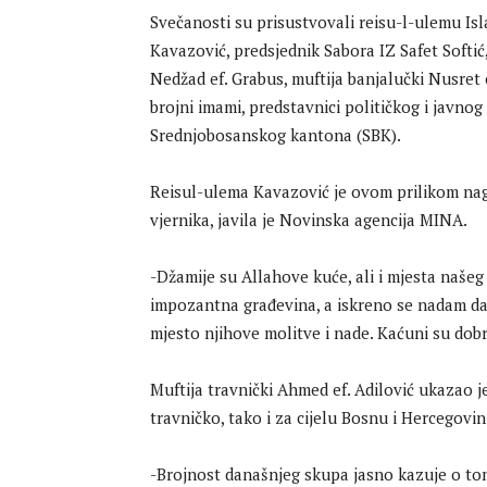
Svečanosti su prisustvovali reisu-l-ulemu Isl
Kavazović, predsjednik Sabora IZ Safet Softić,
Nedžad ef. Grabus, muftija banjalučki Nusret e
brojni imami, predstavnici političkog i javnog
Srednjobosanskog kantona (SBK).
Reisul-ulema Kavazović je ovom prilikom nag
vjernika, javila je Novinska agencija MINA.
-Džamije su Allahove kuće, ali i mjesta našeg
impozantna građevina, a iskreno se nadam da će
mjesto njihove molitve i nade. Kaćuni su dobr
Muftija travnički Ahmed ef. Adilović ukazao 
travničko, tako i za cijelu Bosnu i Hercegovin
-Brojnost današnjeg skupa jasno kazuje o tom