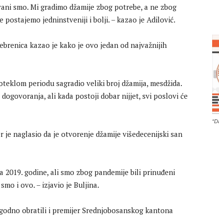
vani smo. Mi gradimo džamije zbog potrebe, a ne zbog
 postajemo jedninstveniji i bolji. – kazao je Adilović.
brenica kazao je kako je ovo jedan od najvažnijih
teklom periodu sagradio veliki broj džamija, mesdžida.
dogovoranja, ali kada postoji dobar nijjet, svi poslovi će
“D
 je naglasio da je otvorenje džamije višedecenijski san
na 2019. godine, ali smo zbog pandemije bili prinuđeni
mo i ovo. – izjavio je Buljina.
igodno obratili i premijer Srednjobosanskog kantona