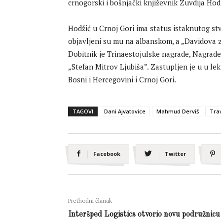
crnogorski i bošnjački književnik Zuvdija Hod
Hodžić u Crnoj Gori ima status istaknutog st
objavljeni su mu na albanskom, a „Davidova z
Dobitnik je Trinaestojulske nagrade, Nagrade
„Stefan Mitrov Ljubiša”. Zastupljen je u u lek
Bosni i Hercegovini i Crnoj Gori.
TAGOVI
Dani Ajvatovice
Mahmud Derviš
Tra
Facebook
Twitter
Prethodni članak
Interšped Logistics otvorio novu podružnicu