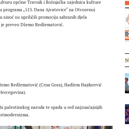
ulturu općine Travnik i Bošnjačka zajednica kulture
u programa „513. Dana Ajvatovice“ na Otvorenoj
 sinoć su upriličili promociju sabranih djela
 je preveo Džemo Redžematović.
N
Džemo Redžematović (Crna Gora), Hadžem Hajdarević
Hercegovina).
bi palestinskog naroda te spada u red najznačajnijih
postmodernizma.