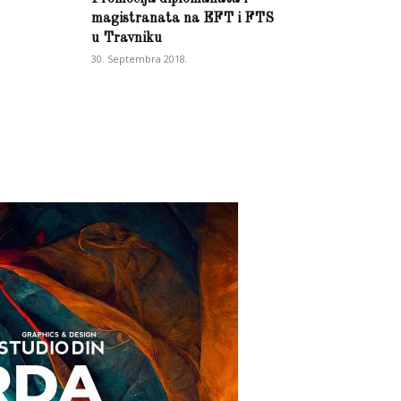
magistranata na EFT i FTS
u Travniku
30. Septembra 2018.