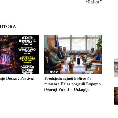
“Galica”
AUTORA
Business
inje Desant Festival
Predsjedavajući Bečirović i
ministar Helez posjetili Bugojno
i Gornji Vakuf – Uskoplje