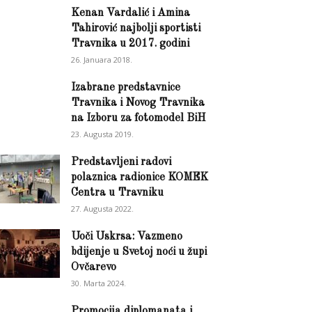
Kenan Vardalić i Amina
Tahirović najbolji sportisti
Travnika u 2017. godini
26. Januara 2018.
Izabrane predstavnice
Travnika i Novog Travnika
na Izboru za fotomodel BiH
23. Augusta 2019.
Predstavljeni radovi
polaznica radionice KOMEK
Centra u Travniku
27. Augusta 2022.
Uoči Uskrsa: Vazmeno
bdijenje u Svetoj noći u župi
Ovčarevo
30. Marta 2024.
Promocija diplomanata i