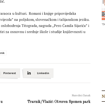
žić.
varaoca u kulturi. Romani i knjige pripovijedaka
vijezda” na poljskom, slovenačkom i talijanskom jeziku.
“D
 oslobođenja Titograda, nagrada „Pero Ćamila Sijarića” i
tiri za osnovnu i srednje škole i studije književnosti u
vnik
Pinterest
Linkedin
N
Naredni članak
 u
Travnik/Vlašić: Otvoren Spomen park