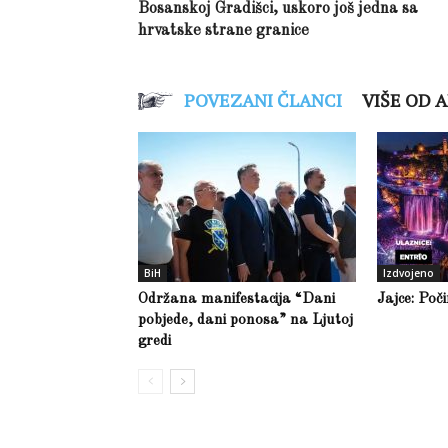
Bosanskoj Gradišci, uskoro još jedna sa
hrvatske strane granice
POVEZANI ČLANCI
VIŠE OD 
BiH
Izdvojeno
Održana manifestacija “Dani
Jajce: Poč
pobjede, dani ponosa” na Ljutoj
gredi