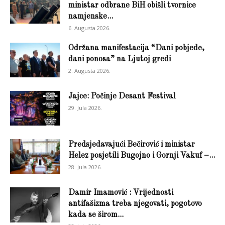
ministar odbrane BiH obišli tvornice
namjenske...
6. Augusta 2026.
Održana manifestacija “Dani pobjede,
dani ponosa” na Ljutoj gredi
2. Augusta 2026.
Jajce: Počinje Desant Festival
29. Jula 2026.
Predsjedavajući Bečirović i ministar
Helez posjetili Bugojno i Gornji Vakuf –...
28. Jula 2026.
Damir Imamović : Vrijednosti
antifašizma treba njegovati, pogotovo
kada se širom...