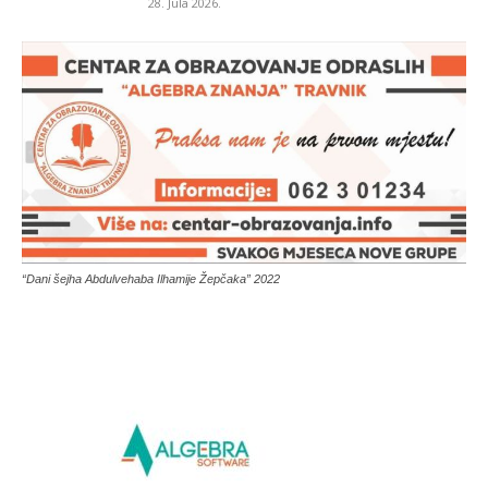
28. Jula 2026.
“Dani šejha Abdulvehaba Ilhamije Žepčaka” 2022