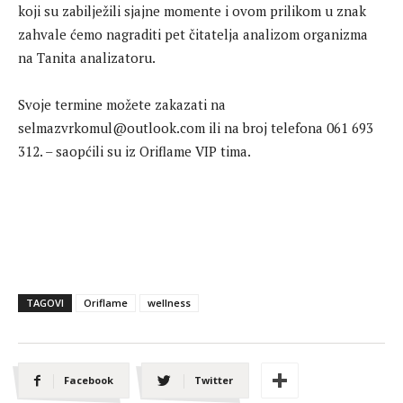
koji su zabilježili sjajne momente i ovom prilikom u znak
zahvale ćemo nagraditi pet čitatelja analizom organizma
na Tanita analizatoru.
Svoje termine možete zakazati na
selmazvrkomul@outlook.com ili na broj telefona 061 693
312. – saopćili su iz Oriflame VIP tima.
TAGOVI
Oriflame
wellness
Facebook
Twitter