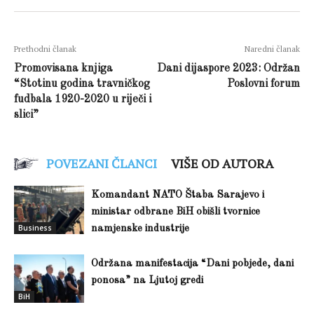
Prethodni članak
Naredni članak
Promovisana knjiga
Dani dijaspore 2023: Održan
“Stotinu godina travničkog
Poslovni forum
fudbala 1920-2020 u riječi i
slici”
POVEZANI ČLANCI
VIŠE OD AUTORA
Komandant NATO Štaba Sarajevo i
ministar odbrane BiH obišli tvornice
Business
namjenske industrije
Održana manifestacija “Dani pobjede, dani
ponosa” na Ljutoj gredi
BiH