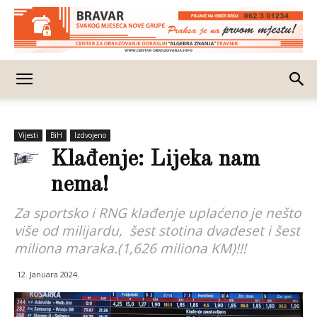
Vijesti
BiH
Izdvojeno
Klađenje: Lijeka nam
nema!
Za sportsko i RNG klađenje uplaćeno je nešto
više od milijardu, šest stotina dvadeset i šest
miliona maraka.(1,626 miliona KM)!!!
12. Januara 2024.