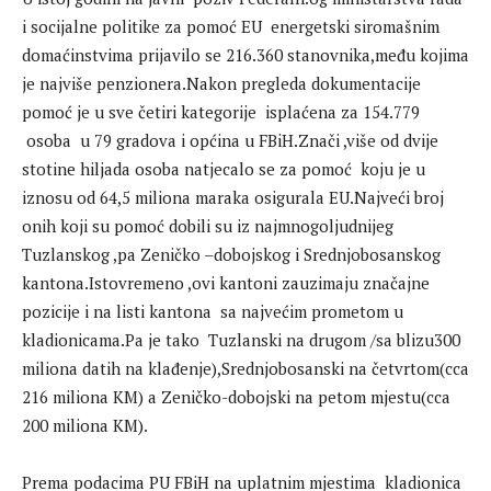
i socijalne politike za pomoć EU energetski siromašnim
domaćinstvima prijavilo se 216.360 stanovnika,među kojima
je najviše penzionera.Nakon pregleda dokumentacije
pomoć je u sve četiri kategorije isplaćena za 154.779
osoba u 79 gradova i općina u FBiH.Znači ,više od dvije
stotine hiljada osoba natjecalo se za pomoć koju je u
iznosu od 64,5 miliona maraka osigurala EU.Najveći broj
onih koji su pomoć dobili su iz najmnogoljudnijeg
Tuzlanskog ,pa Zeničko –dobojskog i Srednjobosanskog
kantona.Istovremeno ,ovi kantoni zauzimaju značajne
pozicije i na listi kantona sa najvećim prometom u
kladionicama.Pa je tako Tuzlanski na drugom /sa blizu300
miliona datih na klađenje),Srednjobosanski na četvrtom(cca
216 miliona KM) a Zeničko-dobojski na petom mjestu(cca
200 miliona KM).
Prema podacima PU FBiH na uplatnim mjestima kladionica