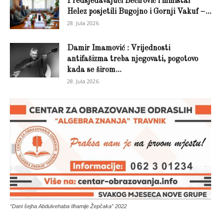
Predsjedavajući Bečirović i ministar
Helez posjetili Bugojno i Gornji Vakuf –...
28. Jula 2026.
Damir Imamović : Vrijednosti
antifašizma treba njegovati, pogotovo
kada se širom...
28. Jula 2026.
“Dani šejha Abdulvehaba Ilhamije Žepčaka” 2022