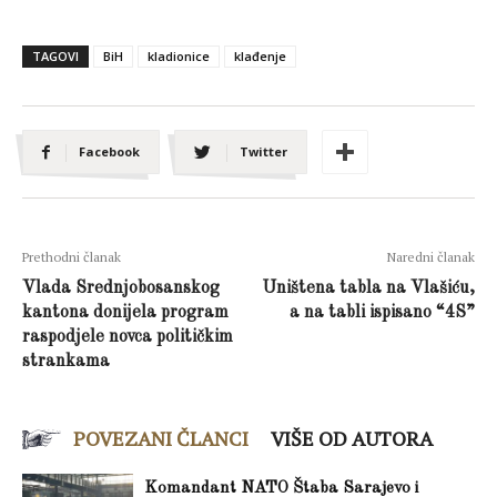
TAGOVI
BiH
kladionice
klađenje
Facebook
Twitter
Prethodni članak
Naredni članak
Vlada Srednjobosanskog
Uništena tabla na Vlašiću,
kantona donijela program
a na tabli ispisano “4S”
raspodjele novca političkim
strankama
POVEZANI ČLANCI
VIŠE OD AUTORA
Komandant NATO Štaba Sarajevo i