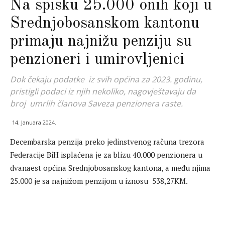
Na spisku 25.000 onih koji u
Srednjobosanskom kantonu
primaju najnižu penziju su
penzioneri i umirovljenici
Dok čekaju podatke iz svih općina za 2023. godinu,
pristigli podaci iz njih nekoliko, nagovještavaju da
broj umrlih članova Saveza penzionera raste.
14. Januara 2024.
Decembarska penzija preko jedinstvenog računa trezora
Federacije BiH isplaćena je za blizu 40.000 penzionera u
dvanaest općina Srednjobosanskog kantona, a među njima
25.000 je sa najnižom penzijom u iznosu 538,27KM.