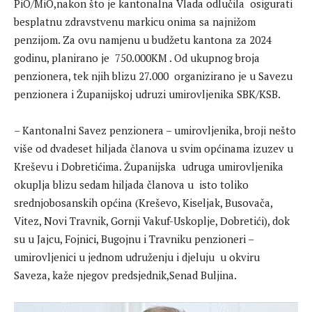
PiO/MiO,nakon što je kantonalna Vlada odlučila osigurati
besplatnu zdravstvenu markicu onima sa najnižom
penzijom. Za ovu namjenu u budžetu kantona za 2024
godinu, planirano je 750.000KM . Od ukupnog broja
penzionera, tek njih blizu 27.000 organizirano je u Savezu
penzionera i Županijskoj udruzi umirovljenika SBK/KSB.
– Kantonalni Savez penzionera – umirovljenika, broji nešto
više od dvadeset hiljada članova u svim općinama izuzev u
Kreševu i Dobretićima. Županijska udruga umirovljenika
okuplja blizu sedam hiljada članova u isto toliko
srednjobosanskih općina (Kreševo, Kiseljak, Busovača,
Vitez, Novi Travnik, Gornji Vakuf-Uskoplje, Dobretići), dok
su u Jajcu, Fojnici, Bugojnu i Travniku penzioneri –
umirovljenici u jednom udruženju i djeluju u okviru
Saveza, kaže njegov predsjednik,Senad Buljina.