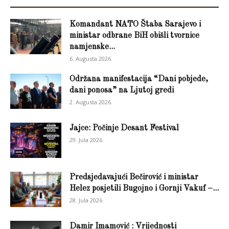
Komandant NATO Štaba Sarajevo i
ministar odbrane BiH obišli tvornice
namjenske...
6. Augusta 2026.
Održana manifestacija “Dani pobjede,
dani ponosa” na Ljutoj gredi
2. Augusta 2026.
Jajce: Počinje Desant Festival
29. Jula 2026.
Predsjedavajući Bečirović i ministar
Helez posjetili Bugojno i Gornji Vakuf –...
28. Jula 2026.
Damir Imamović : Vrijednosti