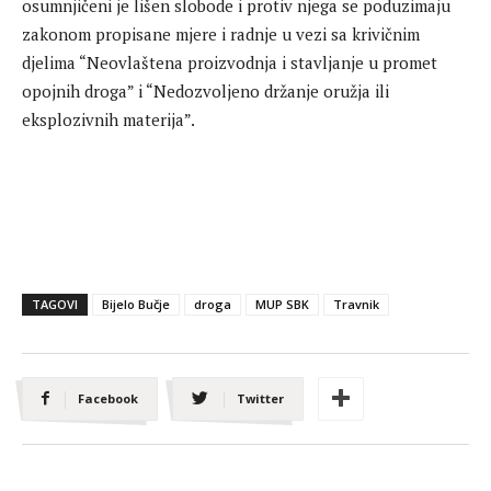
osumnjičeni je lišen slobode i protiv njega se poduzimaju
zakonom propisane mjere i radnje u vezi sa krivičnim
djelima “Neovlaštena proizvodnja i stavljanje u promet
opojnih droga” i “Nedozvoljeno držanje oružja ili
eksplozivnih materija”.
TAGOVI
Bijelo Bučje
droga
MUP SBK
Travnik
Facebook
Twitter