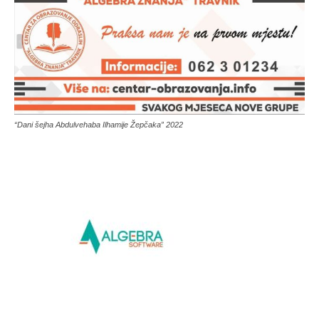
“Dani šejha Abdulvehaba Ilhamije Žepčaka” 2022