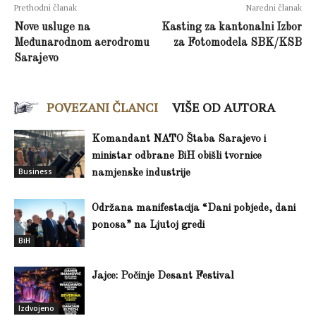
Prethodni članak
Naredni članak
Nove usluge na
Kasting za kantonalni Izbor
Međunarodnom aerodromu
za Fotomodela SBK/KSB
Sarajevo
POVEZANI ČLANCI
VIŠE OD AUTORA
Komandant NATO Štaba Sarajevo i
ministar odbrane BiH obišli tvornice
Business
namjenske industrije
Održana manifestacija “Dani pobjede, dani
ponosa” na Ljutoj gredi
BiH
Jajce: Počinje Desant Festival
Izdvojeno