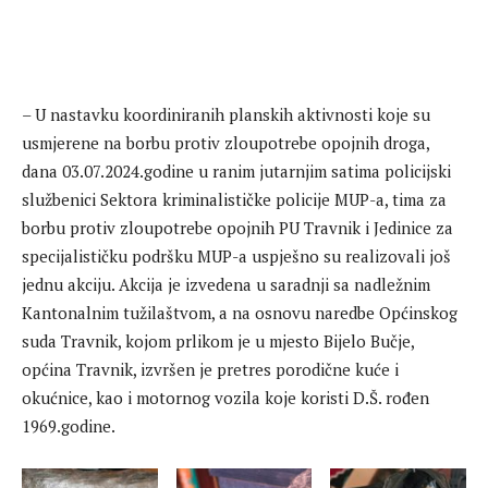
– U nastavku koordiniranih planskih aktivnosti koje su
usmjerene na borbu protiv zloupotrebe opojnih droga,
dana 03.07.2024.godine u ranim jutarnjim satima policijski
službenici Sektora kriminalističke policije MUP-a, tima za
borbu protiv zloupotrebe opojnih PU Travnik i Jedinice za
specijalističku podršku MUP-a uspješno su realizovali još
jednu akciju. Akcija je izvedena u saradnji sa nadležnim
Kantonalnim tužilaštvom, a na osnovu naredbe Općinskog
suda Travnik, kojom prlikom je u mjesto Bijelo Bučje,
općina Travnik, izvršen je pretres porodične kuće i
okućnice, kao i motornog vozila koje koristi D.Š. rođen
1969.godine.