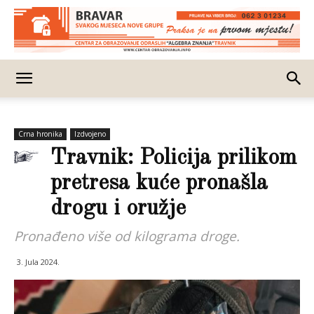
Crna hronika
Izdvojeno
Travnik: Policija prilikom
pretresa kuće pronašla
drogu i oružje
Pronađeno više od kilograma droge.
3. Jula 2024.